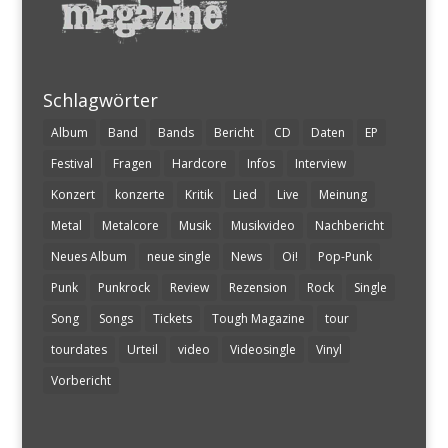
Schlagwörter
Album
Band
Bands
Bericht
CD
Daten
EP
Festival
Fragen
Hardcore
Infos
Interview
Konzert
konzerte
Kritik
Lied
Live
Meinung
Metal
Metalcore
Musik
Musikvideo
Nachbericht
Neues Album
neue single
News
Oi!
Pop-Punk
Punk
Punkrock
Review
Rezension
Rock
Single
Song
Songs
Tickets
Tough Magazine
tour
tourdates
Urteil
video
Videosingle
Vinyl
Vorbericht