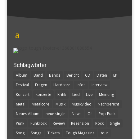
Schlagwörter
Album
Band
Bands
Bericht
CD
Daten
EP
Festival
Fragen
Hardcore
Infos
Interview
Konzert
konzerte
Kritik
Lied
Live
Meinung
Metal
Metalcore
Musik
Musikvideo
Nachbericht
Neues Album
neue single
News
Oi!
Pop-Punk
Punk
Punkrock
Review
Rezension
Rock
Single
Song
Songs
Tickets
Tough Magazine
tour