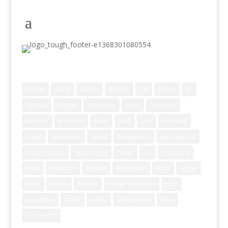
Schlagwörter
Album
Band
Bands
Bericht
CD
Daten
EP
Festival
Fragen
Hardcore
Infos
Interview
Konzert
konzerte
Kritik
Lied
Live
Meinung
Metal
Metalcore
Musik
Musikvideo
Nachbericht
Neues Album
neue single
News
Oi!
Pop-Punk
Punk
Punkrock
Review
Rezension
Rock
Single
Song
Songs
Tickets
Tough Magazine
tour
tourdates
Urteil
video
Videosingle
Vinyl
Vorbericht