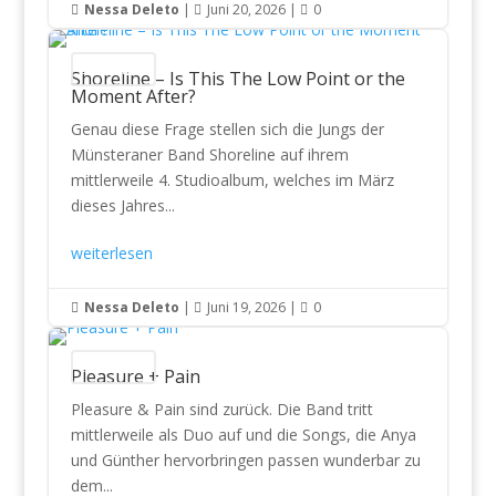
Nessa Deleto
|
Juni 20, 2026
|
0



CD Reviews
Shoreline – Is This The Low Point or the
Moment After?
Genau diese Frage stellen sich die Jungs der
Münsteraner Band Shoreline auf ihrem
mittlerweile 4. Studioalbum, welches im März
dieses Jahres...
weiterlesen
Nessa Deleto
|
Juni 19, 2026
|
0



CD Reviews
Pleasure + Pain
Pleasure & Pain sind zurück. Die Band tritt
mittlerweile als Duo auf und die Songs, die Anya
und Günther hervorbringen passen wunderbar zu
dem...