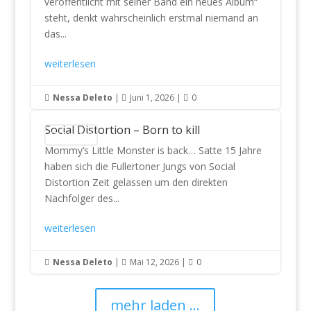
veröffentlicht mit seiner Band ein neues Album“
steht, denkt wahrscheinlich erstmal niemand an
das...
weiterlesen
Nessa Deleto
|
Juni 1, 2026
|
0



Social Distortion – Born to kill
CD Reviews
Mommy’s Little Monster is back… Satte 15 Jahre
haben sich die Fullertoner Jungs von Social
Distortion Zeit gelassen um den direkten
Nachfolger des...
weiterlesen
Nessa Deleto
|
Mai 12, 2026
|
0



mehr laden ...