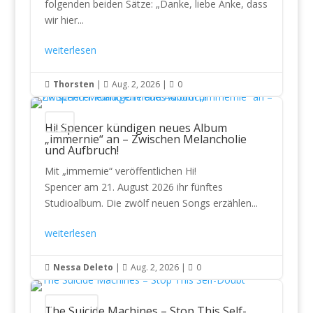
folgenden beiden Sätze: „Danke, liebe Anke, dass
wir hier...
weiterlesen
Thorsten
|
Aug. 2, 2026
|
0



News
Hi! Spencer kündigen neues Album
„immernie“ an – Zwischen Melancholie
und Aufbruch!
Mit „immernie“ veröffentlichen Hi!
Spencer am 21. August 2026 ihr fünftes
Studioalbum. Die zwölf neuen Songs erzählen...
weiterlesen
Nessa Deleto
|
Aug. 2, 2026
|
0



CD Reviews
The Suicide Machines – Stop This Self-