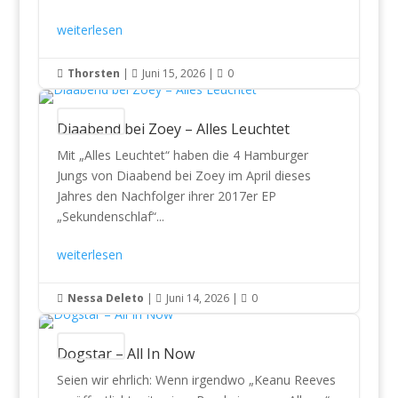
weiterlesen
Thorsten
|
Juni 15, 2026
|
0



CD Reviews
Diaabend bei Zoey – Alles Leuchtet
Mit „Alles Leuchtet“ haben die 4 Hamburger
Jungs von Diaabend bei Zoey im April dieses
Jahres den Nachfolger ihrer 2017er EP
„Sekundenschlaf“...
weiterlesen
Nessa Deleto
|
Juni 14, 2026
|
0



CD Reviews
Dogstar – All In Now
Seien wir ehrlich: Wenn irgendwo „Keanu Reeves