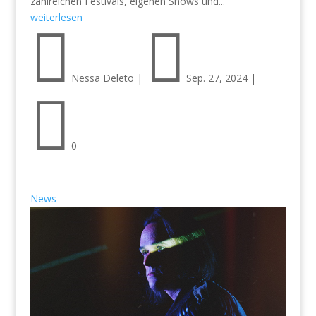
zahlreichen Festivals, eigenen Shows und...
weiterlesen


Nessa Deleto
|
Sep. 27, 2024
|

0
News