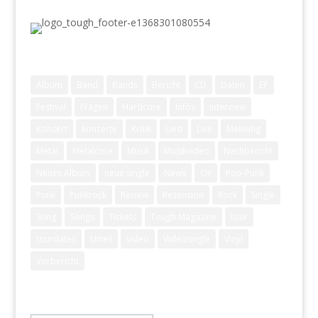
Schlagwörter
Album
Band
Bands
Bericht
CD
Daten
EP
Festival
Fragen
Hardcore
Infos
Interview
Konzert
konzerte
Kritik
Lied
Live
Meinung
Metal
Metalcore
Musik
Musikvideo
Nachbericht
Neues Album
neue single
News
Oi!
Pop-Punk
Punk
Punkrock
Review
Rezension
Rock
Single
Song
Songs
Tickets
Tough Magazine
tour
tourdates
Urteil
video
Videosingle
Vinyl
Vorbericht
Archiv