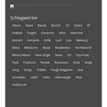
Schlagwörter
Album
Band
Bands
Bericht
CD
Daten
EP
Festival
Fragen
Hardcore
Infos
Interview
Konzert
konzerte
Kritik
Lied
Live
Meinung
Metal
Metalcore
Musik
Musikvideo
Nachbericht
Neues Album
neue single
News
Oi!
Pop-Punk
Punk
Punkrock
Review
Rezension
Rock
Single
Song
Songs
Tickets
Tough Magazine
tour
tourdates
Urteil
video
Videosingle
Vinyl
Vorbericht