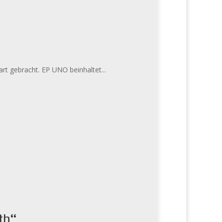
art gebracht. EP UNO beinhaltet...
th“