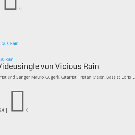

|
0
us Rain
Videosingle von Vicious Rain
st und Sänger Mauro Gugerli, Gitarrist Tristan Meier, Bassist Loris 

24
|
0