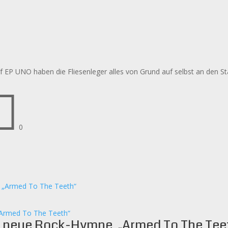
uf EP UNO haben die Fliesenleger alles von Grund auf selbst an den St

0
„Armed To The Teeth“
n neue Rock-Hymne „Armed To The Tee