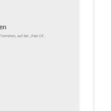
ken
erminen, auf der „Pain Of...