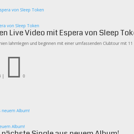
pera von Sleep Token
en Live Video mit Espera von Sleep To
ien lahmlegen und beginnen mit einer umfassenden Clubtour mit 11 T

4
|
0
 neuem Album!
n nächste Single aus neuem Album!