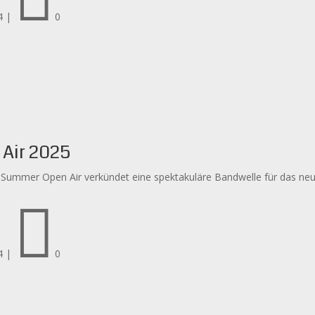
4
|
0
Air 2025
Summer Open Air verkündet eine spektakuläre Bandwelle für das neue 

4
|
0