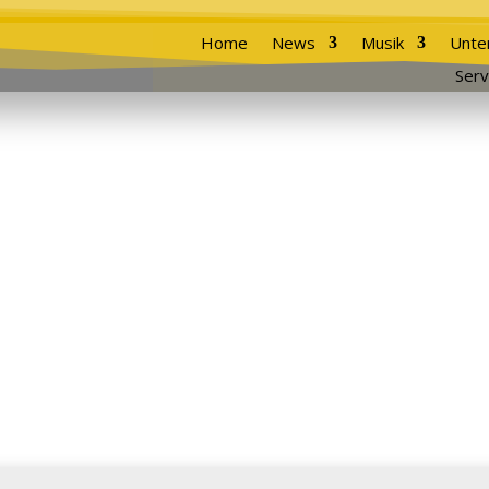
Home
News
Musik
Unte
Serv