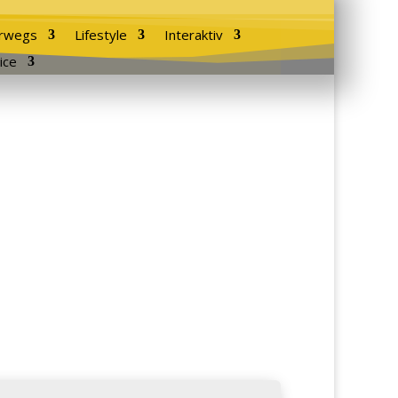
rwegs
Lifestyle
Interaktiv
ice