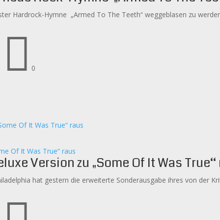
ester Hardrock-Hymne „Armed To The Teeth“ weggeblasen zu werden. M

|
0
me Of It Was True“ raus
luxe Version zu „Some Of It Was True“
adelphia hat gestern die erweiterte Sonderausgabe ihres von der Krit