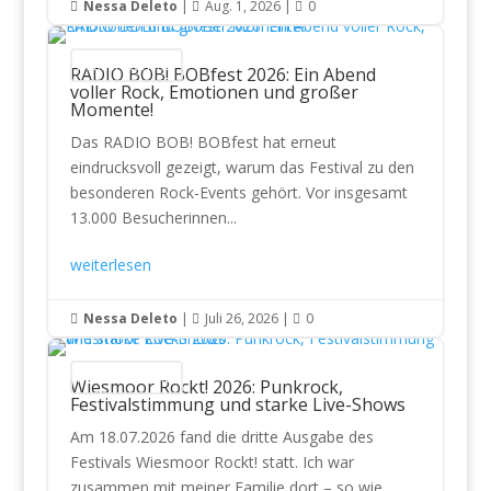
Nessa Deleto
|
Aug. 1, 2026
|
0



Konzertberichte
RADIO BOB! BOBfest 2026: Ein Abend
voller Rock, Emotionen und großer
Momente!
Das RADIO BOB! BOBfest hat erneut
eindrucksvoll gezeigt, warum das Festival zu den
besonderen Rock-Events gehört. Vor insgesamt
13.000 Besucherinnen...
weiterlesen
Nessa Deleto
|
Juli 26, 2026
|
0



Konzertberichte
Wiesmoor Rockt! 2026: Punkrock,
Festivalstimmung und starke Live-Shows
Am 18.07.2026 fand die dritte Ausgabe des
Festivals Wiesmoor Rockt! statt. Ich war
zusammen mit meiner Familie dort – so wie