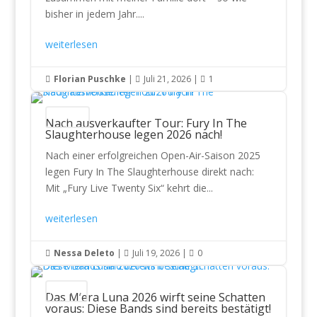
bisher in jedem Jahr....
weiterlesen
Florian Puschke
|
Juli 21, 2026
|
1



Konzerte
Nach ausverkaufter Tour: Fury In The
Slaughterhouse legen 2026 nach!
Nach einer erfolgreichen Open-Air-Saison 2025
legen Fury In The Slaughterhouse direkt nach:
Mit „Fury Live Twenty Six“ kehrt die...
weiterlesen
Nessa Deleto
|
Juli 19, 2026
|
0



Festivals
Das M’era Luna 2026 wirft seine Schatten
voraus: Diese Bands sind bereits bestätigt!