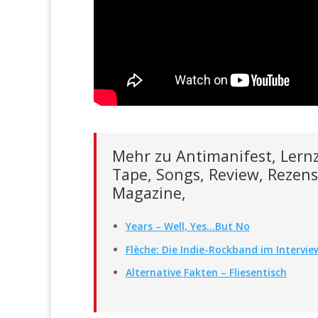
Mehr zu Antimanifest, Lernzi
Tape, Songs, Review, Rezens
Magazine,
Years – Well, Yes…But No
Flèche: Die Indie-Rockband im Intervie
Alternative Fakten – Fliesentisch