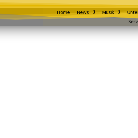
Home
News
Musik
Unte
Serv