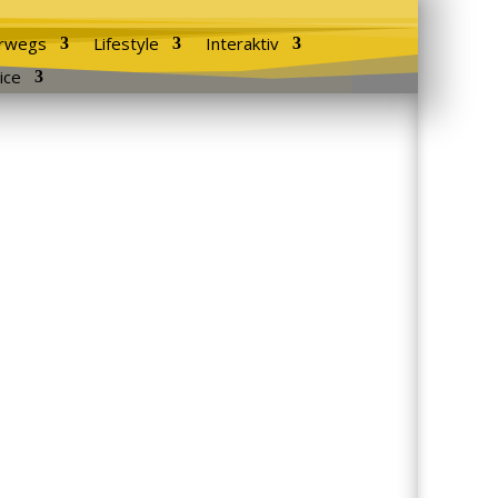
rwegs
Lifestyle
Interaktiv
ice