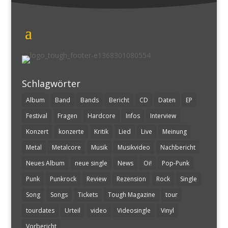
Schlagwörter
Album
Band
Bands
Bericht
CD
Daten
EP
Festival
Fragen
Hardcore
Infos
Interview
Konzert
konzerte
Kritik
Lied
Live
Meinung
Metal
Metalcore
Musik
Musikvideo
Nachbericht
Neues Album
neue single
News
Oi!
Pop-Punk
Punk
Punkrock
Review
Rezension
Rock
Single
Song
Songs
Tickets
Tough Magazine
tour
tourdates
Urteil
video
Videosingle
Vinyl
Vorbericht