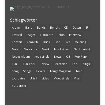
Schlagwörter
Album
Band
Bands
Bericht
CD
Daten
EP
Festival
Fragen
Hardcore
Infos
Interview
Konzert
konzerte
Kritik
Lied
Live
Meinung
Metal
Metalcore
Musik
Musikvideo
Nachbericht
Neues Album
neue single
News
Oi!
Pop-Punk
Punk
Punkrock
Review
Rezension
Rock
Single
Song
Songs
Tickets
Tough Magazine
tour
tourdates
Urteil
video
Videosingle
Vinyl
Vorbericht