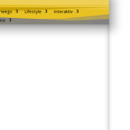
rwegs
Lifestyle
Interaktiv
ice