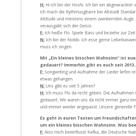
H:
Hi ich bin der Hoshi. Ich bin ein abgewrackter
ich mach die Rythmusgitarre bei Altstadt Standar
Attitüde und meistens einem zwinkernden Auge. 
verausgabt sich der Geissi.
F:
Ich heiße Flo. Spiele Bass und beziehe zur Zeit
N:
Ich bin der Nobbi. Ich esse gerne Leberkäswec
muss ich singen.
Mit „Ein kleines bisschen Wahnsinn“ ist eu
gedauert? Immerhin gibt es euch seit 2013
F:
Songwriting und Aufnahme der Lieder liefen re
etwas gehangen.
N:
Uns gibt es seit 5 Jahren?
H:
Ich muss Flo da recht geben. Die Aufnahmen w
gedauert. Wir waren uns da nicht immer ganz ein
und immer wieder angepasst. Unsere generelle Fa
Es geht in euren Texten um Freundschaften
um ein kleines bisschen Wahnsinn. Was bee
F:
Also mich beeinflusst Kafka, die Deutsche Nat