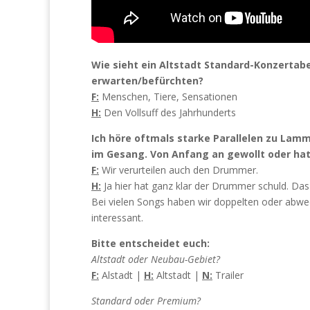
Wie sieht ein Altstadt Standar
d-Konzertabe
erwarten/befürchten?
F:
Menschen, Tiere, Sensationen
H:
Den Vollsuff des Jahrhunderts
Ich höre oftmals starke Parallelen zu Lamm
im Gesang. Von Anfang an gewollt oder hat
F:
Wir verurteilen auch den Drummer.
H:
Ja hier hat ganz klar der Drummer schuld. Das 
Bei vielen Songs haben wir doppelten oder abwe
interessant.
Bitte entscheidet euch:
Altstadt oder Neubau-Gebiet?
F:
Alstadt |
H:
Altstadt |
N:
Trailer
Standard oder Premium?