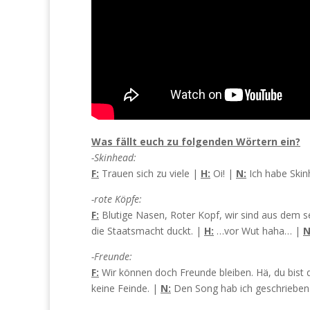
Was fällt euch zu folgenden Wörtern ein?
-Skinhead:
F:
Trauen sich zu viele |
H:
Oi! |
N:
Ich habe Skin
-rote Köpfe:
F:
Blutige Nasen, Roter Kopf, wir sind aus dem 
die Staatsmacht duckt. |
H:
…vor Wut haha… |
N
-Freunde:
F:
Wir können doch Freunde bleiben. Hä, du bist
keine Feinde. |
N:
Den Song hab ich geschrieben