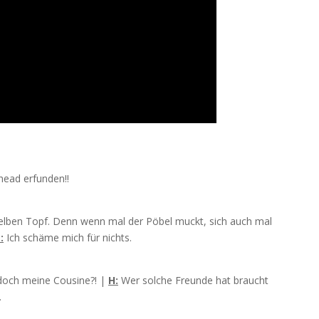
head erfunden!!
selben Topf. Denn wenn mal der Pöbel muckt, sich auch mal
:
Ich schäme mich für nichts.
 doch meine Cousine?! |
H:
Wer solche Freunde hat braucht
.