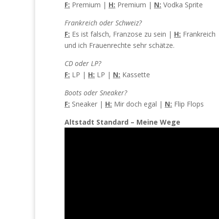
F:
Premium |
H:
Premium |
N:
Vodka Sprite
Frankreich oder Schweiz?
F:
Es ist falsch, Franzose zu sein |
H:
Frankreich
und ich Frauenrechte sehr schätze.
CD oder LP?
F:
LP |
H:
LP |
N:
Kassette
Boots oder Sneaker?
F:
Sneaker |
H:
Mir doch egal |
N:
Flip Flops
Altstadt Standard – Meine Wege