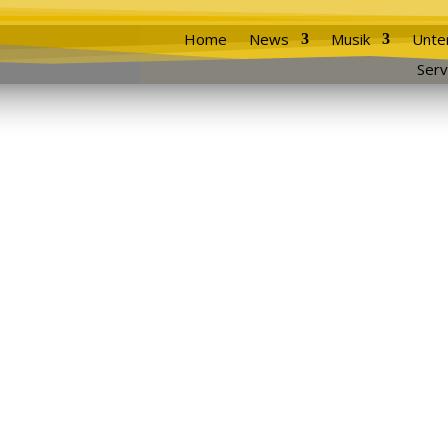
Home
News
Musik
Unte
Serv