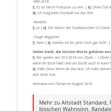
-WM 2018:
F:
Es ist falsch Franzose zu sein. |
H:
Ohne Özil w
N:
Ich mag beim Fussball nur das Bier.
-Randale:
F:
Ja |
H:
Der Motor der Süddeutschen Oi Szene. H
-Tough Magazine:
F:
Nein |
H:
Kannte ich bis jetzt noch gar nicht. 
Vielen Dank, die letzten Worte gehören euc
F:
Wir spielen am 29.9.2018 von 20uhr – 1.00uhr 
wenn ihr Bock habt und uns bucht auch in eurer 
H:
Hallo Dina. Wenn du das liest, ich habe deine
dich doch mal.
Interview von Florian im August 2018
Mehr zu Altstadt Standard, I
bisschen Wahnsinn, Randale