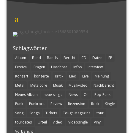
Schlagwörter
Album
Band
Bands
Bericht
CD
Daten
EP
Festival
Fragen
Hardcore
Infos
Interview
Konzert
konzerte
Kritik
Lied
Live
Meinung
Metal
Metalcore
Musik
Musikvideo
Nachbericht
Neues Album
neue single
News
Oi!
Pop-Punk
Punk
Punkrock
Review
Rezension
Rock
Single
Song
Songs
Tickets
Tough Magazine
tour
tourdates
Urteil
video
Videosingle
Vinyl
Vorbericht