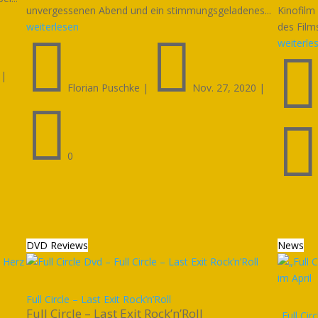
unvergessenen Abend und ein stimmungsgeladenes...
Kinofilm
weiterlesen
des Film


weiterle
|
Florian Puschke
|
Nov. 27, 2020
|

0
DVD Reviews
News
Full Circle – Last Exit Rock’n’Roll
Full Circle – Last Exit Rock’n’Roll
„Full Cir