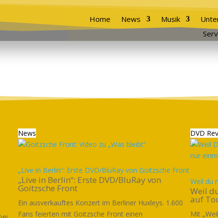
Home
News
Musik
Unte
Serv
News
DVD Rev
„Live in Berlin“: Erste DVD/BluRay von Goitzsche Front
„Live in Berlin“: Erste DVD/BluRay von
Weil du 
Goitzsche Front
Weil du
auf To
Ein ausverkauftes Konzert im Berliner Huxleys. 1.600
Fans feierten mit Goitzsche Front einen
Mit „Wei
i...