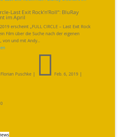
ircle-Last Exit Rock’n’Roll“: BluRay
nt im April
2019 erscheint „FULL CIRCLE – Last Exit Rock
 ein Film über die Suche nach der eigenen
, von und mit Andy...
sen


Florian Puschke
|
Feb. 6, 2019
|

0
iews