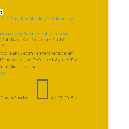
ws
4: Das „Kopfüber im Club“-Interview
114: Das „Kopfüber im Club“-
ew
rock-Band Serum 114 veröffentlicht am
5 ihre erste Live-DVD – sie trägt den Titel
 im Club – Live in...
sen


Florian Puschke
|
Juli 27, 2015
|

0