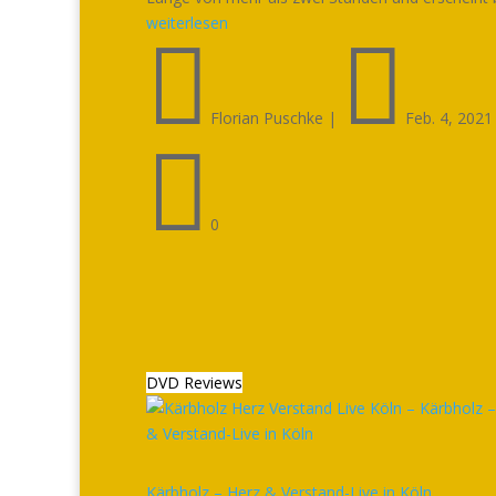
weiterlesen


Florian Puschke
|
Feb. 4, 2021

0
DVD Reviews
Kärbholz – Herz & Verstand-Live in Köln