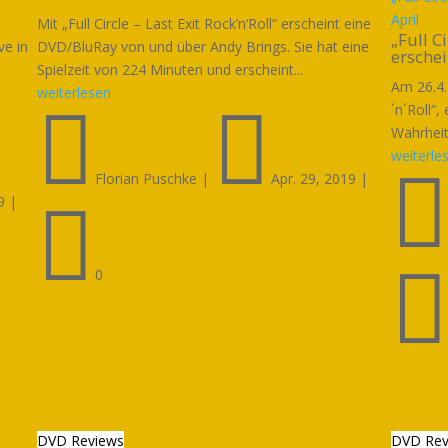
April
Mit „Full Circle – Last Exit Rock’n‘Roll“ erscheint eine
„Full C
ve in
DVD/BluRay von und über Andy Brings. Sie hat eine
erschei
Spielzeit von 224 Minuten und erscheint...
Am 26.4.
weiterlesen


´n´Roll“,
Wahrheit
weiterle
Florian Puschke
|
Apr. 29, 2019
|
9
|

0
DVD Reviews
DVD Rev