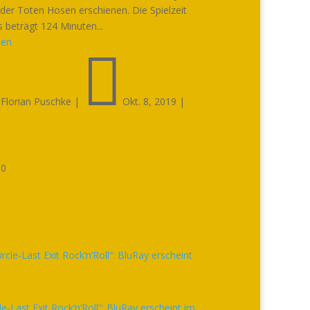
 der Toten Hosen erschienen. Die Spielzeit
s beträgt 124 Minuten...
sen


Florian Puschke
|
Okt. 8, 2019
|

0
cle-Last Exit Rock’n’Roll“: BluRay erscheint im