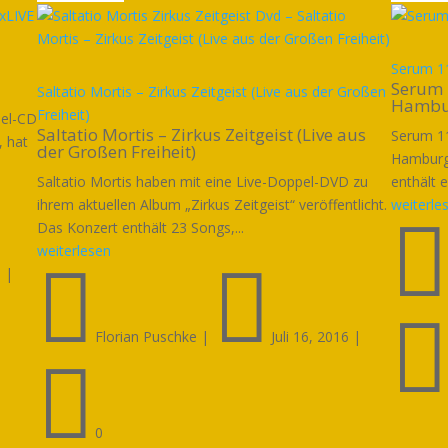
Serum 11
Serum 
Saltatio Mortis – Zirkus Zeitgeist (Live aus der Großen
Hambu
Freiheit)
pel-CD
Saltatio Mortis – Zirkus Zeitgeist (Live aus
Serum 11
, hat
der Großen Freiheit)
Hamburg“
Saltatio Mortis haben mit eine Live-Doppel-DVD zu
enthält e
ihrem aktuellen Album „Zirkus Zeitgeist“ veröffentlicht.
weiterle
Das Konzert enthält 23 Songs,...
weiterlesen


8
|
Florian Puschke
|
Juli 16, 2016
|

0