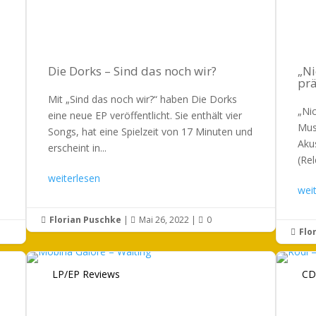
Die Dorks – Sind das noch wir?
„Ni
prä
Mit „Sind das noch wir?“ haben Die Dorks
„Nic
eine neue EP veröffentlicht. Sie enthält vier
Mus
Songs, hat eine Spielzeit von 17 Minuten und
Akus
erscheint in...
(Rel
weiterlesen
wei
Florian Puschke
|
Mai 26, 2022
|
0



Flo

LP/EP Reviews
CD