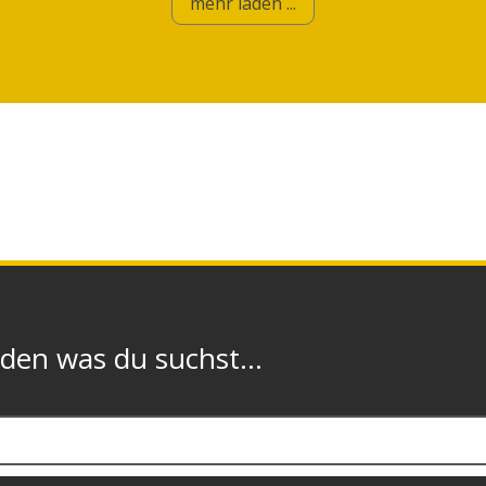
mehr laden ...
n was du suchst...