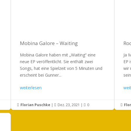
Mobina Galore – Waiting
Ro
Mobina Galore haben mit „Waiting“ eine
Ja 
neue EP veröffentlicht. Sie enthält zwei
EP i
Songs, hat eine Spielzeit von 5 Minuten und
wir
erscheint bei Gunner...
sein
weiterlesen
wei
Florian Puschke
|
Dez. 23, 2021
|
0
Flo



