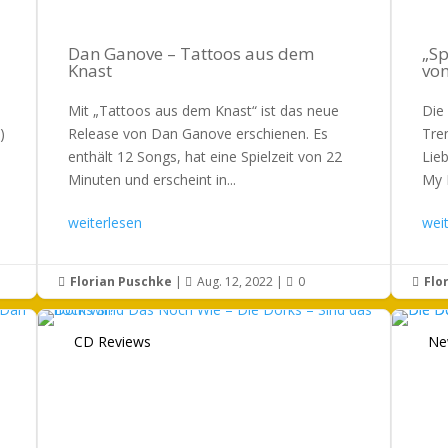
Dan Ganove – Tattoos aus dem
„Sp
Knast
von
Mit „Tattoos aus dem Knast“ ist das neue
Die
)
Release von Dan Ganove erschienen. Es
Tre
enthält 12 Songs, hat eine Spielzeit von 22
Lie
Minuten und erscheint in...
My 
weiterlesen
wei
Florian Puschke
|
Aug. 12, 2022
|
0
Flo




CD Reviews
Ne