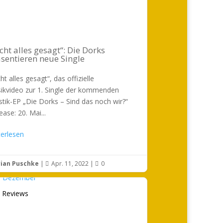
cht alles gesagt“: Die Dorks
sentieren neue Single
ht alles gesagt“, das offizielle
ikvideo zur 1. Single der kommenden
tik-EP „Die Dorks – Sind das noch wir?“
ease: 20. Mai...
terlesen
rian Puschke
|
Apr. 11, 2022
|
0


 Reviews