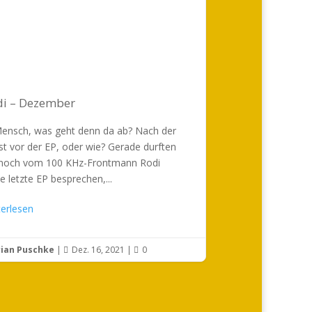
di – Dezember
Mensch, was geht denn da ab? Nach der
st vor der EP, oder wie? Gerade durften
 noch vom 100 KHz-Frontmann Rodi
e letzte EP besprechen,...
terlesen
rian Puschke
|
Dez. 16, 2021
|
0

