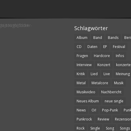
Schlagwörter
Album
Band
Bands
Beri
CD
Daten
EP
Festival
Fragen
Hardcore
Infos
Interview
Konzert
konzerte
Kritik
Lied
Live
Meinung
Metal
Metalcore
Musik
Musikvideo
Nachbericht
Neues Album
neue single
News
Oi!
Pop-Punk
Pun
Punkrock
Review
Rezensio
Rock
Single
Song
Songs