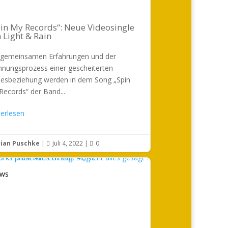
in My Records“: Neue Videosingle
 Light & Rain
 gemeinsamen Erfahrungen und der
nnungsprozess einer gescheiterten
besbeziehung werden in dem Song „Spin
Records“ der Band...
terlesen
rian Puschke
|
Juli 4, 2022
|
0


ws