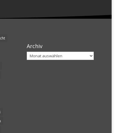
cht
Archiv
Archiv
k
n