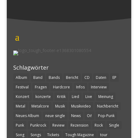
Schlagwörter
Album
Band
Bands
Bericht
CD
Daten
EP
Festival
Fragen
Hardcore
Infos
Interview
Konzert
konzerte
Kritik
Lied
Live
Meinung
Metal
Metalcore
Musik
Musikvideo
Nachbericht
Neues Album
neue single
News
Oi!
Pop-Punk
Punk
Punkrock
Review
Rezension
Rock
Single
Song
Songs
Tickets
Tough Magazine
tour