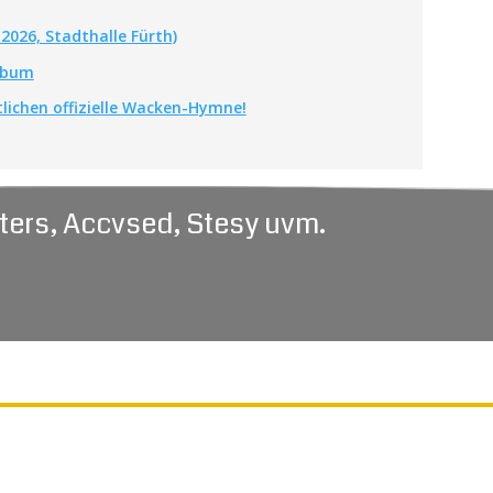
.2026, Stadthalle Fürth)
Album
tlichen offizielle Wacken-Hymne!
ters, Accvsed, Stesy uvm.