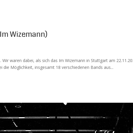
, Im Wizemann)
e. Wir waren dabei, als sich das Im Wizemann in Stuttgart am 22.11.20
i die Möglichkeit, insgesamt 18 verschiedenen Bands aus...