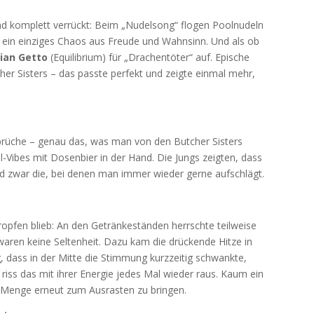
nd komplett verrückt: Beim „Nudelsong“ flogen Poolnudeln
 – ein einziges Chaos aus Freude und Wahnsinn. Und als ob
ian Getto
(Equilibrium) für „Drachentöter“ auf. Epische
her Sisters – das passte perfekt und zeigte einmal mehr,
prüche – genau das, was man von den Butcher Sisters
Vibes mit Dosenbier in der Hand. Die Jungs zeigten, dass
nd zwar die, bei denen man immer wieder gerne aufschlägt.
ropfen blieb: An den Getränkeständen herrschte teilweise
aren keine Seltenheit. Dazu kam die drückende Hitze in
ig, dass in der Mitte die Stimmung kurzzeitig schwankte,
d riss das mit ihrer Energie jedes Mal wieder raus. Kaum ein
 Menge erneut zum Ausrasten zu bringen.