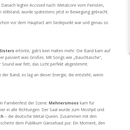
s. Danach legten Accvsed nach: Metalcore vom Feinsten,
h stillstand, wurde spätestens jetzt in Bewegung gebracht.
 schon vor dem Hauptact am Siedepunkt war und genau so
Sisters
ertönte, gab’s kein Halten mehr. Die Band kam auf
ier passiert was Großes. Mit Songs wie „Bauchtasche“,
er Sound war fett, das Licht perfekt abgestimmt.
 der Band, es lag an dieser Energie, die entsteht, wenn
in Familienfest der Szene.
Mehnersmoos
kam für
 Bier in alle Richtungen. Der Saal wurde zum Moshpit und
ch
– die deutsche Metal-Queen. Zusammen mit den
escherte dem Publikum Gänsehaut pur. Ein Moment, den