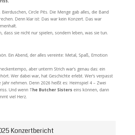
riss.
 Bierduschen, Circle Pits. Die Menge gab alles, die Band
rechen. Denn klar ist: Das war kein Konzert. Das war
menhalt.
dass sie nicht nur spielen, sondern leben, was sie tun.
chön. Ein Abend, der alles vereinte: Metal, Spaß, Emotion
chneckentempo, aber unterm Strich war’s genau das: ein
ört. Wer dabei war, hat Geschichte erlebt. Wer’s verpasst
ste Jahr nehmen. Denn 2026 heißt es: Heimspiel 4 – Zwei
riss. Und wenn T
he Butcher Sisters
eins können, dann
mmt viel Herz.
025 Konzertbericht