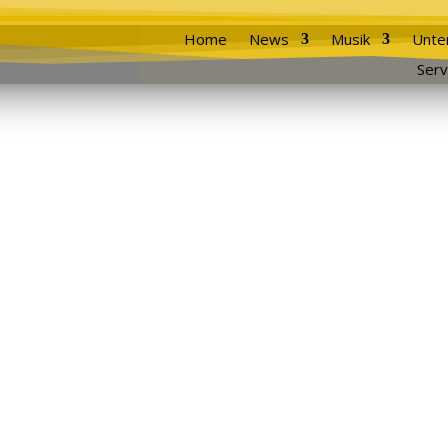
Home
News
Musik
Unte
Serv