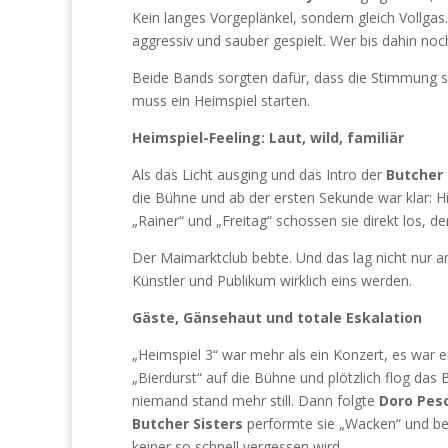
Kein langes Vorgeplänkel, sondern gleich Vollga
aggressiv und sauber gespielt. Wer bis dahin noc
Beide Bands sorgten dafür, dass die Stimmung
muss ein Heimspiel starten.
Heimspiel-Feeling: Laut, wild, familiär
Als das Licht ausging und das Intro der
Butcher 
die Bühne und ab der ersten Sekunde war klar: H
„Rainer“ und „Freitag“ schossen sie direkt los, d
Der Maimarktclub bebte. Und das lag nicht nur an
Künstler und Publikum wirklich eins werden.
Gäste, Gänsehaut und totale Eskalation
„Heimspiel 3“ war mehr als ein Konzert, es war e
„Bierdurst“ auf die Bühne und plötzlich flog das
niemand stand mehr still. Dann folgte
Doro Pes
Butcher Sisters
performte sie „Wacken“ und b
keiner so schnell vergessen wird.