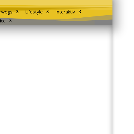
rwegs
Lifestyle
Interaktiv
ice