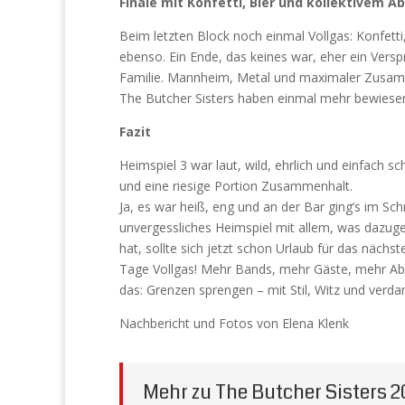
Finale mit Konfetti, Bier und kollektivem Ab
Beim letzten Block noch einmal Vollgas: Konfetti,
ebenso. Ein Ende, das keines war, eher ein Versp
Familie. Mannheim, Metal und maximaler Zusam
The Butcher Sisters haben einmal mehr bewiesen, 
Fazit
Heimspiel 3 war laut, wild, ehrlich und einfach s
und eine riesige Portion Zusammenhalt.
Ja, es war heiß, eng und an der Bar ging’s im S
unvergessliches Heimspiel mit allem, was dazugeh
hat, sollte sich jetzt schon Urlaub für das näch
Tage Vollgas! Mehr Bands, mehr Gäste, mehr Ab
das: Grenzen sprengen – mit Stil, Witz und verda
Nachbericht und Fotos von Elena Klenk
Mehr zu The Butcher Sisters 2