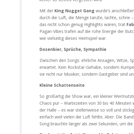
Mit der
King Nugget Gang
wurde’s anschließe
durch die Luft, die Menge tanzte, lachte, schrie
das nicht schon genug Highlights wären, trat
Fab
Pagan-Vibes trafen auf die rohe Energie der Butc
wie vielseitig dieses Heimspiel war.
Dosenbier, Sprüche, Sympathie
Zwischen den Songs: ehrliche Ansagen, Witze, S
erwartet. Kein Rockstar-Gehabe, sondern Kumpel-
sie nicht nur Musiker, sondern Gastgeber sind u
Kleine Schattenseite
So großartig die Show war, ein kleiner Wermutst
Chaos pur – Wartezeiten von 30 bis 40 Minuten w
der Halle – es war stellenweise so voll und stick
einfach weil vielen die Luft fehlte. Aber: Die Ban
Song brauchte länger als zwei Sekunden, um die