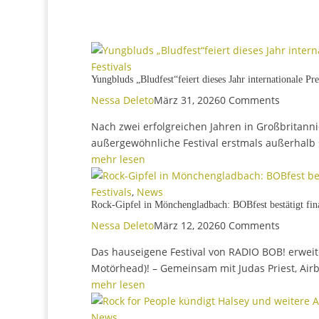
Yungbluds „Bludfest“feiert di
Nessa Deleto
März 31, 2026
0 Comments
Nach zwei erfolgreichen Jahren in Großbritann
außergewöhnliche Festival erstmals außerhalb s
mehr lesen
Festivals
,
News
Rock-Gipfel in Mönchengladba
Nessa Deleto
März 12, 2026
0 Comments
Das hauseigene Festival von RADIO BOB! erwei
Motörhead)! – Gemeinsam mit Judas Priest, Air
mehr lesen