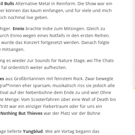
il Bulls
Alternative Metal in Reinform. Die Show war ein
ilder können das kaum einfangen, und für viele und mich
sich nochmal live geben.
uhiger.
Ennio
brachte Indie zum Mitsingen. Gleich zu
urch Ennio wegen eines Notfalls in den ersten Reihen.
ar, wurde das Konzert fortgesetzt werden. Danach folgte
le mitsangen.
ing es wieder zur Sounds for Nature Stage, wo The Chats
 Tal ordentlich weiter aufheizten.
ves
aus Großbritannien mit feinstem Rock. Zwar bewegte
ograf*innen eher sparsam, musikalisch riss sie jedoch
as Festival auf der Nebenbühne dem Ende zu und wie!
 über die Menge: Vom Scooterfahren über eine Wall of
 Dieser Auftritt war ein einziger Fiebertraum oder für
idung mit
Nothing But Thieves
war der Platz vor der
age lieferte
Yungblud
. Wie am Vortag begann das