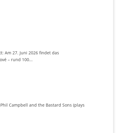
chien!
t: Am 27. Juni 2026 findet das
ové – rund 100...
26!
Phil Campbell and the Bastard Sons (plays