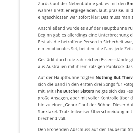
Zurück auf der Nebenbühne gab es mit den
Em
wahres Brett, energiegeladen, laut, präzise. B
eingeschlossen war sofort klar: Das muss man 
Anschließend wurde es auf der Hauptbühne r
Beginn gab es allerdings eine Unterbrechung d
Erst als die betroffene Person in Sicherheit w
ein emotionales Set, bei dem die Fans jede Zei
Gestärkt durch die zahlreichen Essensstände g
aus Australien mit ihrem rotzigen Punkrock das
Auf der Hauptbühne folgten
Nothing But Thie
sich die Band in den ersten drei Songs für Fot
alle mit. Mit
The Butcher Sisters
neigte sich d
Ohne große Ansagen, aber mit voller Kontrolle
Death bis hin zu einer „Geburt“ auf der Bühne.
uns ein Spektakel. Trotz teilweiser Überschne
Bühne brechend voll.
Den krönenden Abschluss auf der Taubertal-St