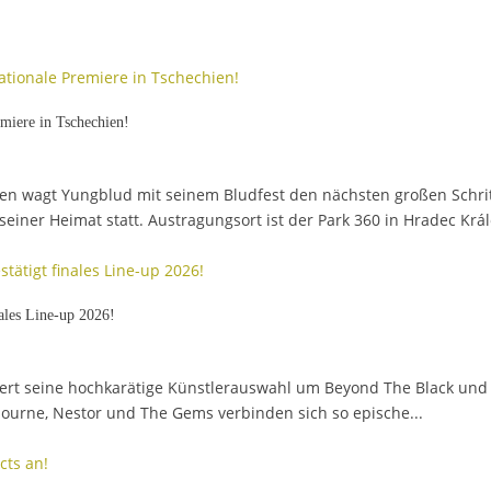
eses Jahr internationale Premiere in Tsche
ien wagt Yungblud mit seinem Bludfest den nächsten großen Schrit
einer Heimat statt. Austragungsort ist der Park 360 in Hradec Král
ch: BOBfest bestätigt finales Line-up 20
tert seine hochkarätige Künstlerauswahl um Beyond The Black und 
bourne, Nestor und The Gems verbinden sich so epische...