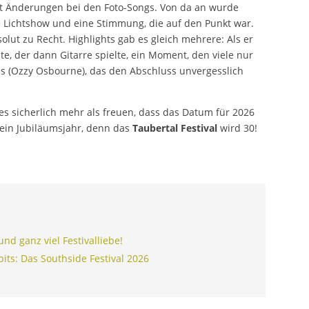
it Änderungen bei den Foto-Songs. Von da an wurde
kte Lichtshow und eine Stimmung, die auf den Punkt war.
solut zu Recht. Highlights gab es gleich mehrere: Als er
, der dann Gitarre spielte, ein Moment, den viele nur
es (Ozzy Osbourne), das den Abschluss unvergesslich
 es sicherlich mehr als freuen, dass das Datum für 2026
in ein Jubiläumsjahr, denn das
Taubertal Festival
wird 30!
 Konzertbericht
!
und ganz viel Festivalliebe!
hpits: Das Southside Festival 2026