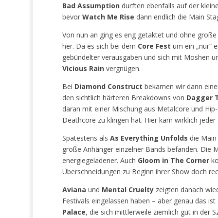
Bad Assumption
durften ebenfalls auf der klei
bevor
Watch Me Rise
dann endlich die Main Sta
Von nun an ging es eng getaktet und ohne groß
her. Da es sich bei dem
Core Fest
um ein „nur“ e
gebündelter verausgaben und sich mit Moshen 
Vicious Rain
vergnügen.
Bei
Diamond Construct
bekamen wir dann einen
den sichtlich härteren Breakdowns von
Dagger 
daran mit einer Mischung aus Metalcore und Hip-
Deathcore zu klingen hat. Hier kam wirklich jeder
Spätestens als
As Everything Unfolds
die Main 
große Anhänger einzelner Bands befanden. Die M
energiegeladener. Auch
Gloom in The Corner
ko
Überschneidungen zu Beginn ihrer Show doch rech
Aviana
und
Mental Cruelty
zeigten danach wiede
Festivals eingelassen haben – aber genau das ist 
Palace
, die sich mittlerweile ziemlich gut in de