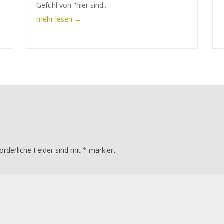
Gefühl von "hier sind...
mehr lesen
orderliche Felder sind mit
*
markiert