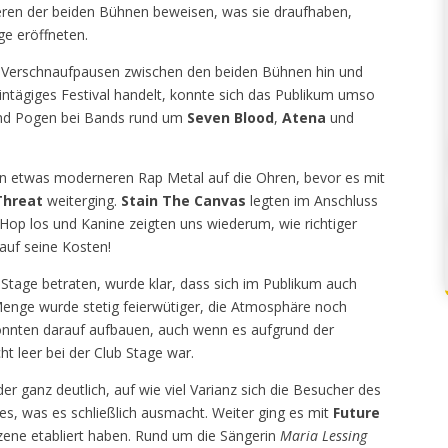
neren der beiden Bühnen beweisen, was sie draufhaben,
ge eröffneten.
e Verschnaufpausen zwischen den beiden Bühnen hin und
intägiges Festival handelt, konnte sich das Publikum umso
und Pogen bei Bands rund um
Seven Blood
,
Atena
und
 etwas moderneren Rap Metal auf die Ohren, bevor es mit
Threat
weiterging.
Stain The Canvas
legten im Anschluss
Hop los und Kanine zeigten uns wiederum, wie richtiger
 auf seine Kosten!
Stage betraten, wurde klar, dass sich im Publikum auch
enge wurde stetig feierwütiger, die Atmosphäre noch
nnten darauf aufbauen, auch wenn es aufgrund der
t leer bei der Club Stage war.
r ganz deutlich, auf wie viel Varianz sich die Besucher des
es, was es schließlich ausmacht. Weiter ging es mit
Future
r Szene etabliert haben. Rund um die Sängerin
Maria Lessing