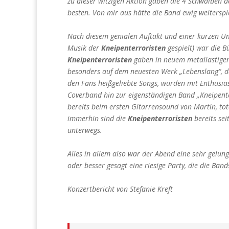
zu dieser witzigen Aktion gaben die 4 Schwalben d
besten. Von mir aus hätte die Band ewig weitersp
Nach diesem genialen Auftakt und einer kurzen U
Musik der
Kneipenterroristen
gespielt) war die B
Kneipenterroristen
gaben in neuem metallastigen 
besonders auf dem neuesten Werk „Lebenslang“, das
den Fans heißgeliebte Songs, wurden mit Enthusia
Coverband hin zur eigenständigen Band „Kneipent
bereits beim ersten Gitarrensound von Martin, to
immerhin sind die
Kneipenterroristen
bereits se
unterwegs.
Alles in allem also war der Abend eine sehr gelun
oder besser gesagt eine riesige Party, die die Ba
Konzertbericht von Stefanie Kreft