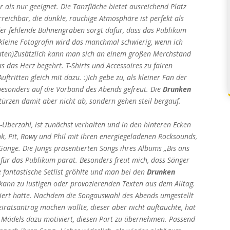
r als nur geeignet. Die Tanzfläche bietet ausreichend Platz
rreichbar, die dunkle, rauchige Atmosphäre ist perfekt als
er fehlende Bühnengraben sorgt dafür, dass das Publikum
 kleine Fotografin wird das manchmal schwierig, wenn ich
aten)Zusätzlich kann man sich an einem großen Merchstand
 das Herz begehrt. T-Shirts und Accessoires zu fairen
tritten gleich mit dazu. :)Ich gebe zu, als kleiner Fan der
esonders auf die Vorband des Abends gefreut. Die
Drunken
stürzen damit aber nicht ab, sondern gehen steil bergauf.
-Überzahl, ist zunächst verhalten und in den hinteren Ecken
nk, Pit, Rowy und Phil mit ihren energiegeladenen Rocksounds,
ange. Die Jungs präsentierten Songs ihres Albums „Bis ans
für das Publikum parat. Besonders freut mich, dass Sänger
 fantastische Setlist gröhlte und man bei den
Drunken
 kann zu lustigen oder provozierenden Texten aus dem Alltag.
eiert hatte. Nachdem die Songauswahl des Abends umgestellt
eiratsantrag machen wollte, dieser aber nicht auftauchte, hat
Mädels dazu motiviert, diesen Part zu übernehmen. Passend