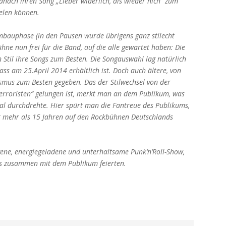
anach ihren Song „Lieber widerlich, als wieder nich“ zum
ielen können.
mbauphase (in den Pausen wurde übrigens ganz stilecht
ühne nun frei für die Band, auf die alle gewartet haben: Die
Stil ihre Songs zum Besten. Die Songauswahl lag natürlich
s am 25.April 2014 erhältlich ist. Doch auch ältere, von
smus zum Besten gegeben. Das der Stilwechsel von der
erroristen“ gelungen ist, merkt man an dem Publikum, was
tal durchdrehte. Hier spürt man die Fantreue des Publikums,
it mehr als 15 Jahren auf den Rockbühnen Deutschlands
gene, energiegeladene und unterhaltsame Punk’n’Roll-Show,
nds zusammen mit dem Publikum feierten.