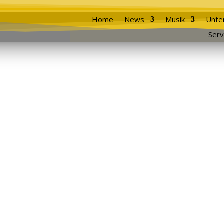
Home
News
Musik
Unte
Serv