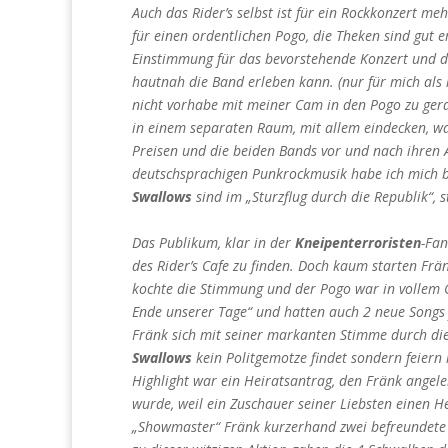
Auch das Rider’s selbst ist für ein Rockkonzert meh
für einen ordentlichen Pogo, die Theken sind gut e
Einstimmung für das bevorstehende Konzert und d
hautnah die Band erleben kann. (nur für mich als
nicht vorhabe mit meiner Cam in den Pogo zu ger
in einem separaten Raum, mit allem eindecken, was
Preisen und die beiden Bands vor und nach ihren Auf
deutschsprachigen Punkrockmusik habe ich mich b
Swallows
sind im „Sturzflug durch die Republik“, 
Das Publikum, klar in der
Kneipenterroristen
-Fan
des Rider’s Cafe zu finden. Doch kaum starten Frä
kochte die Stimmung und der Pogo war in vollem G
Ende unserer Tage“ und hatten auch 2 neue Songs 
Fränk sich mit seiner markanten Stimme durch die
Swallows
kein Politgemotze findet sondern feiern
Highlight war ein Heiratsantrag, den Fränk angel
wurde, weil ein Zuschauer seiner Liebsten einen H
„Showmaster“ Fränk kurzerhand zwei befreundete 