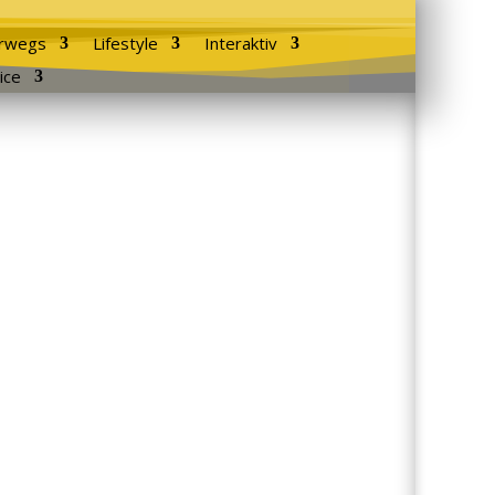
rwegs
Lifestyle
Interaktiv
ice