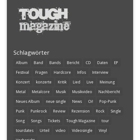
Schlagwörter
Album
Band
Bands
Bericht
CD
Daten
EP
Festival
Fragen
Hardcore
Infos
Interview
Konzert
konzerte
Kritik
Lied
Live
Meinung
Metal
Metalcore
Musik
Musikvideo
Nachbericht
Neues Album
neue single
News
Oi!
Pop-Punk
Punk
Punkrock
Review
Rezension
Rock
Single
Song
Songs
Tickets
Tough Magazine
tour
tourdates
Urteil
video
Videosingle
Vinyl