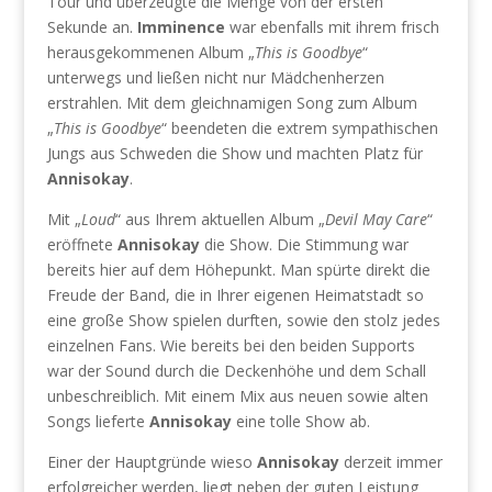
Tour und überzeugte die Menge von der ersten
Sekunde an.
Imminence
war ebenfalls mit ihrem frisch
herausgekommenen Album „
This is Goodbye
“
unterwegs und ließen nicht nur Mädchenherzen
erstrahlen. Mit dem gleichnamigen Song zum Album
„
This is Goodbye
“ beendeten die extrem sympathischen
Jungs aus Schweden die Show und machten Platz für
Annisokay
.
Mit „
Loud
“ aus Ihrem aktuellen Album „
Devil May Care
“
eröffnete
Annisokay
die Show. Die Stimmung war
bereits hier auf dem Höhepunkt. Man spürte direkt die
Freude der Band, die in Ihrer eigenen Heimatstadt so
eine große Show spielen durften, sowie den stolz jedes
einzelnen Fans. Wie bereits bei den beiden Supports
war der Sound durch die Deckenhöhe und dem Schall
unbeschreiblich. Mit einem Mix aus neuen sowie alten
Songs lieferte
Annisokay
eine tolle Show ab.
Einer der Hauptgründe wieso
Annisokay
derzeit immer
erfolgreicher werden, liegt neben der guten Leistung