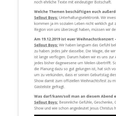
noch ehrliche Texte mit eindeutiger Botschaft.
Welche Themen beschäftigen euch außer
Sellout Boys:
Unterhaltungselektronik. Wir invest
kommen ja im sozialen Leben nicht wirklich gut 
Region von uns überzeugt haben, müssen wir den
Am 19.12.2019 ist euer Weihnachstkonzert –
Sellout Boys:
Wir haben langsam das Gefühl be
zu haben. Jedes Jahr dasselbe. Die Magie, die 
ist lange verflogen. Darum haben wir es uns zur
jedes bisher dagewesene um Meilen übertrifft. S
die Planung dazu so gut gelungen ist, hat sich v
um zu verkünden, dass er seinen Geburtstag diese
Show damit zum offiziellen Weihnachtsfest zu m
Gästeliste gefragt.
Was darf/kann/soll man an diesem Abend 
Sellout Boys:
Besinnliche Gefühle, Geschenke, G
Show und wie schon angedeutet Jesus Christus h