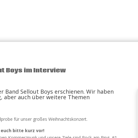
t Boys im Interview
der Band Sellout Boys erschienen. Wir haben
g, aber auch über weitere Themen
probe für unser großes Weihnachtskonzert.
 euch bitte kurz vor!
achen Kommerzpunk und unsere Ziele sind Rock am Ring, #1