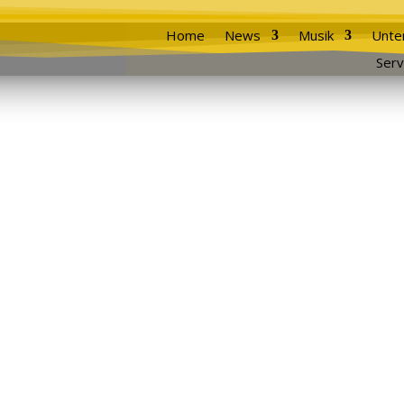
Home
News
Musik
Unte
Serv