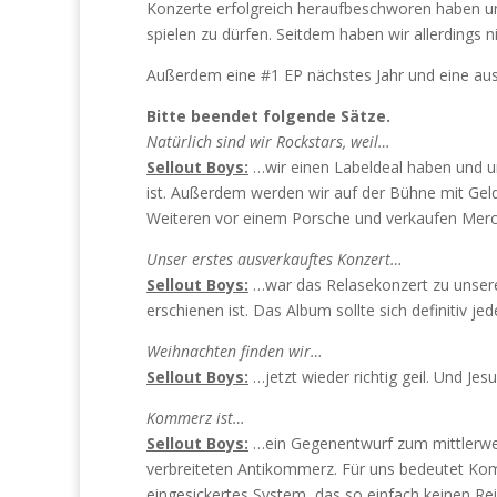
Konzerte erfolgreich heraufbeschworen haben un
spielen zu dürfen. Seitdem haben wir allerdings 
Außerdem eine #1 EP nächstes Jahr und eine aus
Bitte beendet folgende Sätze.
Natürlich sind wir Rockstars, weil…
Sellout Boys:
…wir einen Labeldeal haben und u
ist. Außerdem werden wir auf der Bühne mit Gel
Weiteren vor einem Porsche und verkaufen Merc
Unser erstes ausverkauftes Konzert…
Sellout Boys:
…war das Relasekonzert zu unse
erschienen ist. Das Album sollte sich definitiv j
Weihnachten finden wir…
Sellout Boys:
…jetzt wieder richtig geil. Und Je
Kommerz ist…
Sellout Boys:
…ein Gegenentwurf zum mittlerwei
verbreiteten Antikommerz. Für uns bedeutet Ko
eingesickertes System, das so einfach keinen Rei