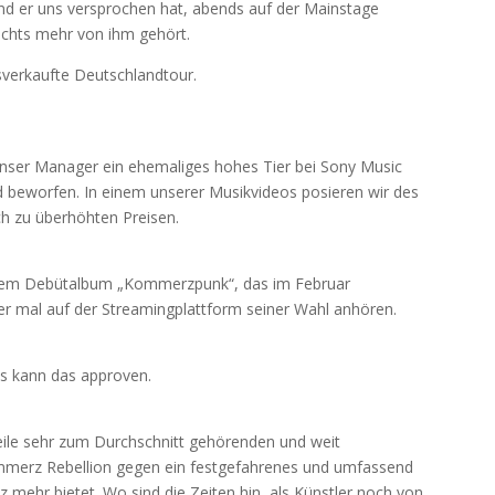
d er uns versprochen hat, abends auf der Mainstage
nichts mehr von ihm gehört.
verkaufte Deutschlandtour.
nser Manager ein ehemaliges hohes Tier bei Sony Music
d beworfen. In einem unserer Musikvideos posieren wir des
h zu überhöhten Preisen.
rem Debütalbum „Kommerzpunk“, das im Februar
eder mal auf der Streamingplattform seiner Wahl anhören.
sus kann das approven.
le sehr zum Durchschnitt gehörenden und weit
mmerz Rebellion gegen ein festgefahrenes und umfassend
z mehr bietet. Wo sind die Zeiten hin, als Künstler noch von