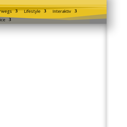
rwegs
Lifestyle
Interaktiv
ice