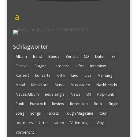
Schlagwörter
Album
Band
Bands
Bericht
CD
Daten
EP
Festival
Fragen
Hardcore
Infos
Interview
Konzert
konzerte
Kritik
Lied
Live
Meinung
Metal
Metalcore
Musik
Musikvideo
Nachbericht
Neues Album
neue single
News
Oi!
Pop-Punk
Punk
Punkrock
Review
Rezension
Rock
Single
Song
Songs
Tickets
Tough Magazine
tour
tourdates
Urteil
video
Videosingle
Vinyl
Vorbericht