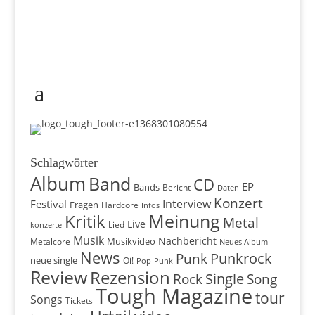
Schlagwörter
Album
Band
CD
EP
Bands
Bericht
Daten
Konzert
Interview
Festival
Fragen
Hardcore
Infos
Meinung
Kritik
Metal
Live
konzerte
Lied
Musik
Nachbericht
Musikvideo
Metalcore
Neues Album
News
Punkrock
Punk
neue single
Oi!
Pop-Punk
Review
Rezension
Rock
Single
Song
Tough Magazine
tour
Songs
Tickets