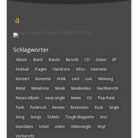
Schlagwörter
Album
Band
Bands
Bericht
CD
Daten
EP
Festival
Fragen
Hardcore
Infos
Interview
Konzert
konzerte
Kritik
Lied
Live
Meinung
Metal
Metalcore
Musik
Musikvideo
Nachbericht
Neues Album
neue single
News
Oi!
Pop-Punk
Punk
Punkrock
Review
Rezension
Rock
Single
Song
Songs
Tickets
Tough Magazine
tour
tourdates
Urteil
video
Videosingle
Vinyl
Vorbericht