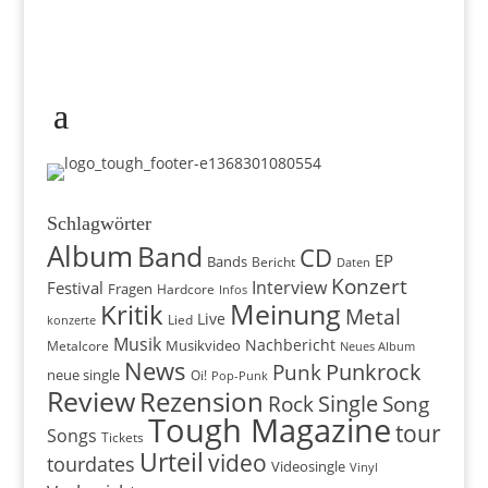
Schlagwörter
Album
Band
CD
EP
Bands
Bericht
Daten
Konzert
Interview
Festival
Fragen
Hardcore
Infos
Meinung
Kritik
Metal
Live
konzerte
Lied
Musik
Nachbericht
Musikvideo
Metalcore
Neues Album
News
Punkrock
Punk
neue single
Oi!
Pop-Punk
Review
Rezension
Rock
Single
Song
Tough Magazine
tour
Songs
Tickets
Urteil
video
tourdates
Videosingle
Vinyl