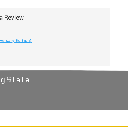
La Review
versary Edition)
g & La La