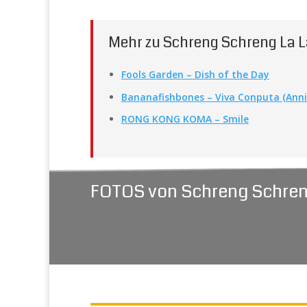
Mehr zu Schreng Schreng La 
Fools Garden – Dish of the Day
Bananafishbones – Viva Conputa (Anni
RONG KONG KOMA – Smile
FOTOS von Schreng Schren