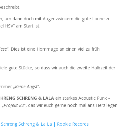
beschreibt.
ich, um dann doch mit Augenzwinkern die gute Laune zu
el HSV“ am Start ist.
iese
“. Dies ist eine Hommage an einen viel zu früh
viele gute Stücke, so dass wir auch die zweite Halbzeit der
Nummer „
Keine Angst
“.
CHRENG SCHRENG & LALA
ein starkes Acoustic Punk –
 „
Projekt 82
“, das wir euch gerne noch mal ans Herz legen
:
Schreng Schreng & La La | Rookie Records