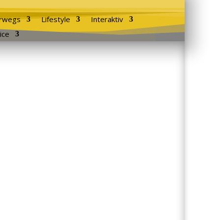
rwegs
Lifestyle
Interaktiv
ice