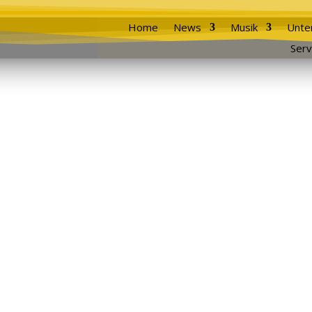
Home
News
Musik
Unte
Serv