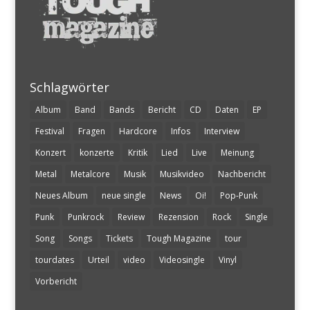
Schlagwörter
Album
Band
Bands
Bericht
CD
Daten
EP
Festival
Fragen
Hardcore
Infos
Interview
Konzert
konzerte
Kritik
Lied
Live
Meinung
Metal
Metalcore
Musik
Musikvideo
Nachbericht
Neues Album
neue single
News
Oi!
Pop-Punk
Punk
Punkrock
Review
Rezension
Rock
Single
Song
Songs
Tickets
Tough Magazine
tour
tourdates
Urteil
video
Videosingle
Vinyl
Vorbericht