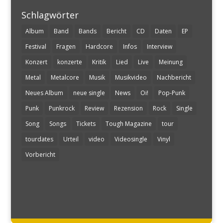
Schlagwörter
Album
Band
Bands
Bericht
CD
Daten
EP
Festival
Fragen
Hardcore
Infos
Interview
Konzert
konzerte
Kritik
Lied
Live
Meinung
Metal
Metalcore
Musik
Musikvideo
Nachbericht
Neues Album
neue single
News
Oi!
Pop-Punk
Punk
Punkrock
Review
Rezension
Rock
Single
Song
Songs
Tickets
Tough Magazine
tour
tourdates
Urteil
video
Videosingle
Vinyl
Vorbericht