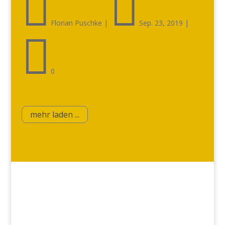


Florian Puschke
|
Sep. 23, 2019
|

0
mehr laden ...