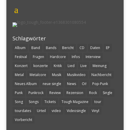
Schlagwörter
Album
Band
Bands
Bericht
CD
Daten
EP
Festival
Fragen
Hardcore
Infos
Interview
Konzert
konzerte
Kritik
Lied
Live
Meinung
Metal
Metalcore
Musik
Musikvideo
Nachbericht
Neues Album
neue single
News
Oi!
Pop-Punk
Punk
Punkrock
Review
Rezension
Rock
Single
Song
Songs
Tickets
Tough Magazine
tour
tourdates
Urteil
video
Videosingle
Vinyl
Vorbericht