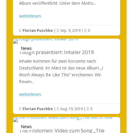
Album veröffentlicht. Unter dem Motto...
weiterlesen
Florian Puschke
|
Sep. 9, 2019
|
0



News
Tough präsentiert: Inhaler 2019
Inhaler kommen für zwei Konzerte nach
Deutschland. Im März ist das neue Album „I
Won’t Always Be Like This“ erschienen. Wir
freuen...
weiterlesen
Florian Puschke
|
Aug. 19, 2019
|
0



News
The Protomen: Video zum Song „The