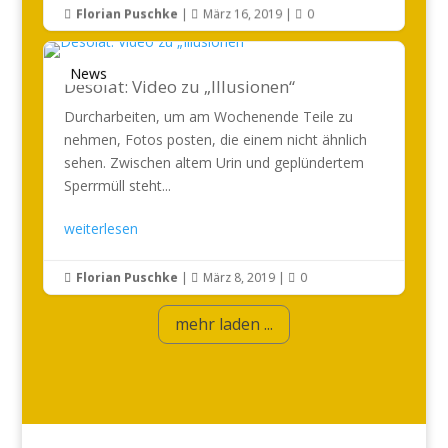
Florian Puschke
|
März 16, 2019
|
0



News
Desolat: Video zu „Illusionen“
Durcharbeiten, um am Wochenende Teile zu
nehmen, Fotos posten, die einem nicht ähnlich
sehen. Zwischen altem Urin und geplündertem
Sperrmüll steht...
weiterlesen
Florian Puschke
|
März 8, 2019
|
0



mehr laden ...