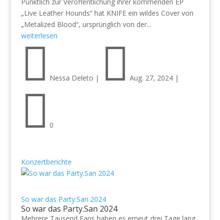
Pünktlich zur Veröffentlichung ihrer kommenden EP
„Live Leather Hounds“ hat KNIFE ein wildes Cover von
„Metalized Blood“, ursprünglich von der...
weiterlesen


Nessa Deleto
|
Aug. 27, 2024
|

0
Konzertberichte
So war das Party.San 2024
So war das Party.San 2024
Mehrere Tausend Fans haben es erneut drei Tage lang