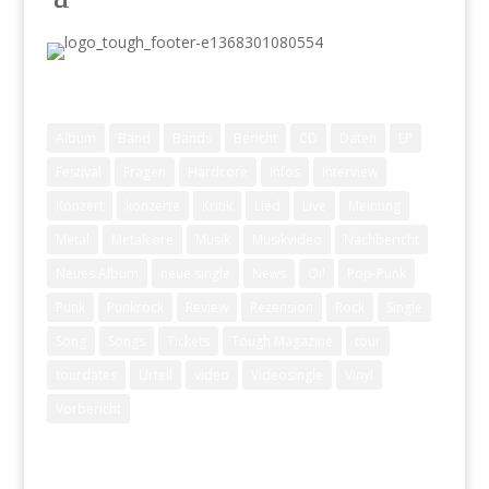
Schlagwörter
Album
Band
Bands
Bericht
CD
Daten
EP
Festival
Fragen
Hardcore
Infos
Interview
Konzert
konzerte
Kritik
Lied
Live
Meinung
Metal
Metalcore
Musik
Musikvideo
Nachbericht
Neues Album
neue single
News
Oi!
Pop-Punk
Punk
Punkrock
Review
Rezension
Rock
Single
Song
Songs
Tickets
Tough Magazine
tour
tourdates
Urteil
video
Videosingle
Vinyl
Vorbericht
Archiv