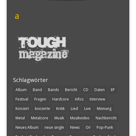
Schlagwörter
Album
Band
Bands
Bericht
CD
Daten
EP
Festival
Fragen
Hardcore
Infos
Interview
Konzert
konzerte
Kritik
Lied
Live
Meinung
Metal
Metalcore
Musik
Musikvideo
Nachbericht
Neues Album
neue single
News
Oi!
Pop-Punk