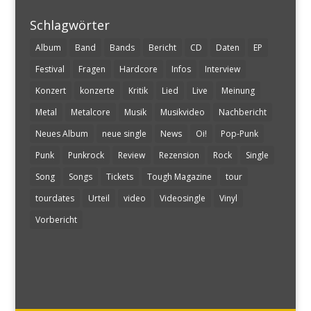
Schlagwörter
Album
Band
Bands
Bericht
CD
Daten
EP
Festival
Fragen
Hardcore
Infos
Interview
Konzert
konzerte
Kritik
Lied
Live
Meinung
Metal
Metalcore
Musik
Musikvideo
Nachbericht
Neues Album
neue single
News
Oi!
Pop-Punk
Punk
Punkrock
Review
Rezension
Rock
Single
Song
Songs
Tickets
Tough Magazine
tour
tourdates
Urteil
video
Videosingle
Vinyl
Vorbericht