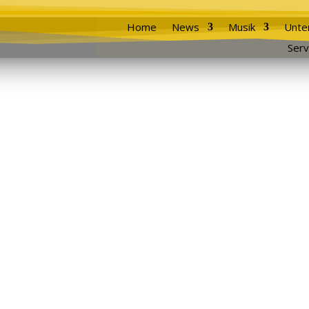
Home
News
Musik
Unte
Serv