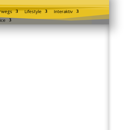
rwegs
Lifestyle
Interaktiv
ice