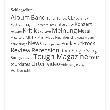
Schlagwörter
Album
Band
CD
EP
Bands
Bericht
Daten
Konzert
Interview
Festival
Fragen
Hardcore
Infos
Meinung
Kritik
Metal
Live
konzerte
Lied
Musik
Nachbericht
Musikvideo
Metalcore
Neues Album
News
Punkrock
Punk
neue single
Oi!
Pop-Punk
Review
Rezension
Rock
Single
Song
Tough Magazine
tour
Songs
Tickets
Urteil
video
tourdates
Videosingle
Vinyl
Vorbericht