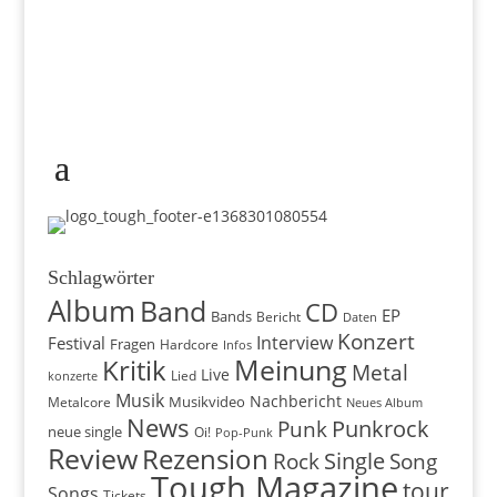
Schlagwörter
Album
Band
CD
EP
Bands
Bericht
Daten
Konzert
Interview
Festival
Fragen
Hardcore
Infos
Meinung
Kritik
Metal
Live
konzerte
Lied
Musik
Nachbericht
Musikvideo
Metalcore
Neues Album
News
Punkrock
Punk
neue single
Oi!
Pop-Punk
Review
Rezension
Rock
Single
Song
Tough Magazine
tour
Songs
Tickets