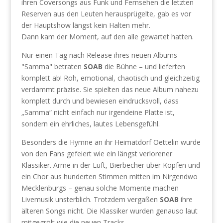
ihren Coversongs aus Funk und Fernsehen die letzten
Reserven aus den Leuten herausprügelte, gab es vor
der Hauptshow längst kein Halten mehr.
Dann kam der Moment, auf den alle gewartet hatten.
Nur einen Tag nach Release ihres neuen Albums
"Samma" betraten
SOAB
die Bühne – und lieferten
komplett ab! Roh, emotional, chaotisch und gleichzeitig
verdammt präzise. Sie spielten das neue Album nahezu
komplett durch und bewiesen eindrucksvoll, dass
„Samma“ nicht einfach nur irgendeine Platte ist,
sondern ein ehrliches, lautes Lebensgefühl.
Besonders die Hymne an ihr Heimatdorf Oettelin wurde
von den Fans gefeiert wie ein längst verlorener
Klassiker. Arme in der Luft, Bierbecher über Köpfen und
ein Chor aus hunderten Stimmen mitten im Nirgendwo
Mecklenburgs – genau solche Momente machen
Livemusik unsterblich. Trotzdem vergaßen
SOAB
ihre
älteren Songs nicht. Die Klassiker wurden genauso laut
mitgegrölt wie die neuen Tracks.