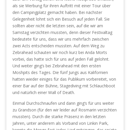
als sie Werbung für ihren Auftritt mit einer Tour über
den Campingplatz gemacht haben. Bei nächster
Gelegenheit lohnt sich ein Besuch auf jeden Fall. Sie
sollten aber nicht die letzten sein, auf die wir am
Samstag verzichten mussten, denn dieser Festivaltag
bedeutete für uns, dass wir uns mehrfach zwischen
zwei Acts entscheiden mussten. Auf dem Weg zu
Zebrahead schauten wir noch kurz bei Anda Morts
vorbei, das hatte sich für uns auf jeden Fall gelohnt.
Und weiter ging’s bei Zebrahead mit den ersten
Moshpits des Tages. Die fünf Jungs aus Kalifornien
hatten wieder einiges für das Publikum vorbereitet, von
einer Bar auf der Bühne, Stagediving mit Schlauchboot
und natürlich einer Wall of Death.
Einmal Durchschnaufen und dann ging’s für uns weiter
zu Grandson (für den wir leider auf Rosmarin verzichten
mussten). Durch die starke Präsenz in den letzten
Jahren, unter anderem als Vorband von Linkin Park,
konnte die Menge fast jedes Lied mitsingen, das spürte