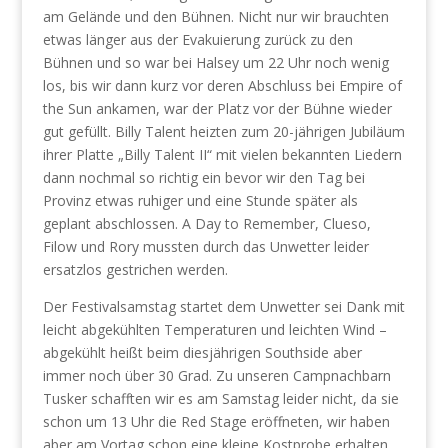
am Gelände und den Bühnen. Nicht nur wir brauchten
etwas länger aus der Evakuierung zurück zu den
Bühnen und so war bei Halsey um 22 Uhr noch wenig
los, bis wir dann kurz vor deren Abschluss bei Empire of
the Sun ankamen, war der Platz vor der Bühne wieder
gut gefüllt. Billy Talent heizten zum 20-jährigen Jubiläum
ihrer Platte „Billy Talent II“ mit vielen bekannten Liedern
dann nochmal so richtig ein bevor wir den Tag bei
Provinz etwas ruhiger und eine Stunde später als
geplant abschlossen. A Day to Remember, Clueso,
Filow und Rory mussten durch das Unwetter leider
ersatzlos gestrichen werden.
Der Festivalsamstag startet dem Unwetter sei Dank mit
leicht abgekühlten Temperaturen und leichten Wind –
abgekühlt heißt beim diesjährigen Southside aber
immer noch über 30 Grad. Zu unseren Campnachbarn
Tusker schafften wir es am Samstag leider nicht, da sie
schon um 13 Uhr die Red Stage eröffneten, wir haben
aber am Vortag schon eine kleine Kostprobe erhalten,