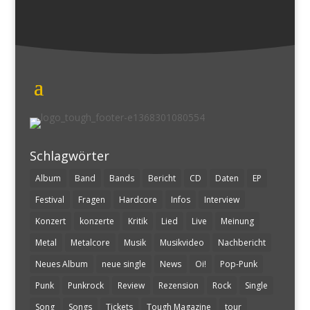
Schlagwörter
Album
Band
Bands
Bericht
CD
Daten
EP
Festival
Fragen
Hardcore
Infos
Interview
Konzert
konzerte
Kritik
Lied
Live
Meinung
Metal
Metalcore
Musik
Musikvideo
Nachbericht
Neues Album
neue single
News
Oi!
Pop-Punk
Punk
Punkrock
Review
Rezension
Rock
Single
Song
Songs
Tickets
Tough Magazine
tour