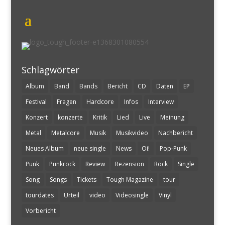
Schlagwörter
Album
Band
Bands
Bericht
CD
Daten
EP
Festival
Fragen
Hardcore
Infos
Interview
Konzert
konzerte
Kritik
Lied
Live
Meinung
Metal
Metalcore
Musik
Musikvideo
Nachbericht
Neues Album
neue single
News
Oi!
Pop-Punk
Punk
Punkrock
Review
Rezension
Rock
Single
Song
Songs
Tickets
Tough Magazine
tour
tourdates
Urteil
video
Videosingle
Vinyl
Vorbericht