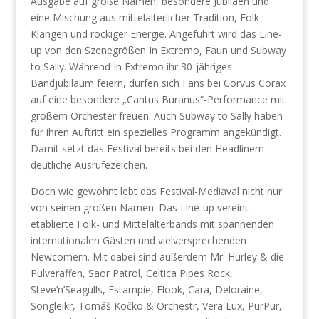
Ausgabe auf große Namen, besondere Jubiläen und
eine Mischung aus mittelalterlicher Tradition, Folk-
Klängen und rockiger Energie. Angeführt wird das Line-
up von den Szenegrößen In Extremo, Faun und Subway
to Sally. Während In Extremo ihr 30-jähriges
Bandjubiläum feiern, dürfen sich Fans bei Corvus Corax
auf eine besondere „Cantus Buranus“-Performance mit
großem Orchester freuen. Auch Subway to Sally haben
für ihren Auftritt ein spezielles Programm angekündigt.
Damit setzt das Festival bereits bei den Headlinern
deutliche Ausrufezeichen.
Doch wie gewohnt lebt das Festival-Mediaval nicht nur
von seinen großen Namen. Das Line-up vereint
etablierte Folk- und Mittelalterbands mit spannenden
internationalen Gästen und vielversprechenden
Newcomern. Mit dabei sind außerdem Mr. Hurley & die
Pulveraffen, Saor Patrol, Celtica Pipes Rock,
Steve’n’Seagulls, Estampie, Flook, Cara, Deloraine,
Songleikr, Tomáš Kočko & Orchestr, Vera Lux, PurPur,