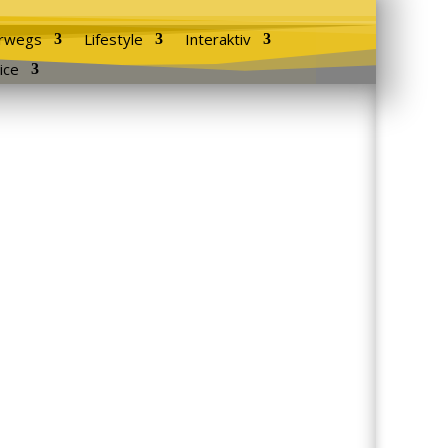
rwegs
Lifestyle
Interaktiv
ice