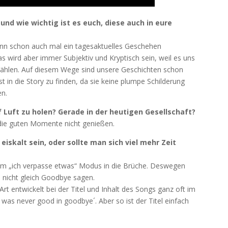
d wie wichtig ist es euch, diese auch in eure
kann schon auch mal ein tagesaktuelles Geschehen
as wird aber immer Subjektiv und Kryptisch sein, weil es uns
zählen. Auf diesem Wege sind unsere Geschichten schon
t in die Story zu finden, da sie keine plumpe Schilderung
en.
ef Luft zu holen? Gerade in der heutigen Gesellschaft?
h die guten Momente nicht genießen.
skalt sein, oder sollte man sich viel mehr Zeit
m „ich verpasse etwas“ Modus in die Brüche. Deswegen
d nicht gleich Goodbye sagen.
rt entwickelt bei der Titel und Inhalt des Songs ganz oft im
 was never good in goodbye´. Aber so ist der Titel einfach