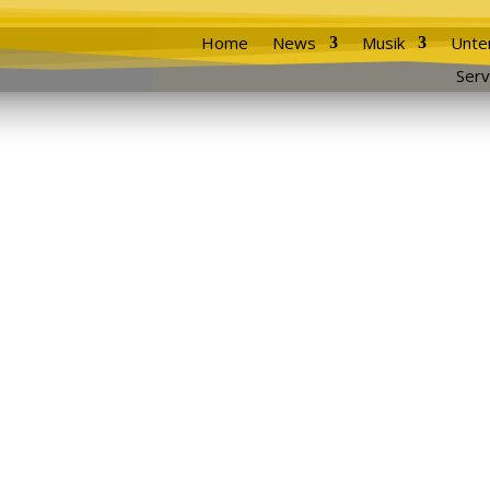
Home
News
Musik
Unte
Serv