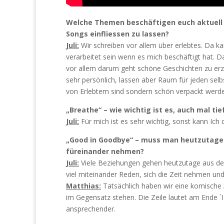
Welche Themen beschäftigen euch aktuell un
Songs einfliessen zu lassen?
Juli:
Wir schreiben vor allem über erlebtes. Da 
verarbeitet sein wenn es mich beschäftigt hat. D
vor allem darum geht schöne Geschichten zu er
sehr persönlich, lassen aber Raum für jeden selbs
von Erlebtem sind sondern schön verpackt werd
„Breathe“ – wie wichtig ist es, auch mal ti
Juli:
Für mich ist es sehr wichtig, sonst kann Ic
„Good in Goodbye“ – muss man heutzutage ei
füreinander nehmen?
Juli:
Viele Beziehungen gehen heutzutage aus de
viel miteinander Reden, sich die Zeit nehmen un
Matthias:
Tatsächlich haben wir eine komische A
im Gegensatz stehen. Die Zeile lautet am Ende ´I
ansprechender.