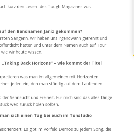
lt euch kurz den Lesern des Tough Magazines vor.
 auf den Bandnamen Janiz gekommen?
rsten Sängerin. Wir haben uns irgendwann getrennt und
ffentlicht hatten und unter dem Namen auch auf Tour
 wie wir heute wissen.
P „Taking Back Horizons“ – wie kommt der Titel
terpretieren was man im allgemeinen mit Horizonten
t eines jeden ein, den man ständig auf dem Laufenden
t der Sehnsucht und Freiheit. Für mich sind das alles Dinge
Stück weit zurück holen sollten.
 man sich einen Tag bei euch im Tonstudio
sorientiert. Es gibt im Vorfeld Demos zu jedem Song, die