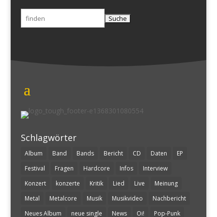
Suchen
nach:
Schlagwörter
Album
Band
Bands
Bericht
CD
Daten
EP
Festival
Fragen
Hardcore
Infos
Interview
Konzert
konzerte
Kritik
Lied
Live
Meinung
Metal
Metalcore
Musik
Musikvideo
Nachbericht
Neues Album
neue single
News
Oi!
Pop-Punk