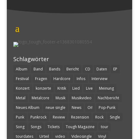
Schlagwörter
Album
Band
Bands
Bericht
CD
Daten
EP
Festival
Fragen
Hardcore
Infos
Interview
Konzert
konzerte
Kritik
Lied
Live
Meinung
Metal
Metalcore
Musik
Musikvideo
Nachbericht
Neues Album
neue single
News
Oi!
Pop-Punk
Punk
Punkrock
Review
Rezension
Rock
Single
Song
Songs
Tickets
Tough Magazine
tour
tourdates
Urteil
video
Videosingle
Vinyl