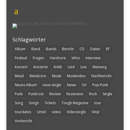
Schlagwörter
Album
Band
Bands
Bericht
CD
Daten
EP
Festival
Fragen
Hardcore
Infos
Interview
Konzert
konzerte
Kritik
Lied
Live
Meinung
Metal
Metalcore
Musik
Musikvideo
Nachbericht
Neues Album
neue single
News
Oi!
Pop-Punk
Punk
Punkrock
Review
Rezension
Rock
Single
Song
Songs
Tickets
Tough Magazine
tour
tourdates
Urteil
video
Videosingle
Vinyl
Vorbericht