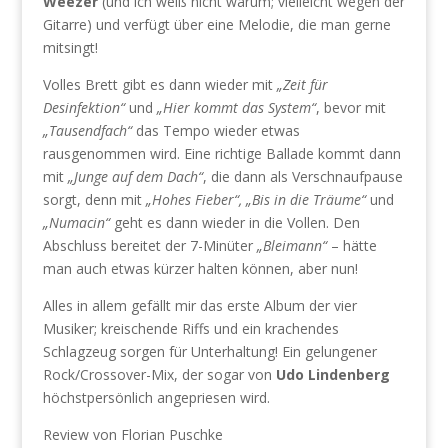
Weezer
(und ich weiß nicht warum; vielleicht wegen der
Gitarre) und verfügt über eine Melodie, die man gerne
mitsingt!
Volles Brett gibt es dann wieder mit
„Zeit für
Desinfektion“
und
„Hier kommt das System“
, bevor mit
„Tausendfach“
das Tempo wieder etwas
rausgenommen wird. Eine richtige Ballade kommt dann
mit
„Junge auf dem Dach“
, die dann als Verschnaufpause
sorgt, denn mit
„Hohes Fieber“, „Bis in die Träume“
und
„Numacin“
geht es dann wieder in die Vollen. Den
Abschluss bereitet der 7-Minüter
„Bleimann“
– hätte
man auch etwas kürzer halten können, aber nun!
Alles in allem gefällt mir das erste Album der vier
Musiker; kreischende Riffs und ein krachendes
Schlagzeug sorgen für Unterhaltung! Ein gelungener
Rock/Crossover-Mix, der sogar von
Udo Lindenberg
höchstpersönlich angepriesen wird.
Review von Florian Puschke