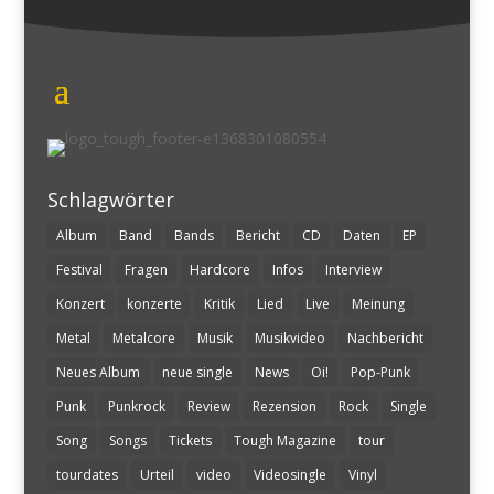
Schlagwörter
Album
Band
Bands
Bericht
CD
Daten
EP
Festival
Fragen
Hardcore
Infos
Interview
Konzert
konzerte
Kritik
Lied
Live
Meinung
Metal
Metalcore
Musik
Musikvideo
Nachbericht
Neues Album
neue single
News
Oi!
Pop-Punk
Punk
Punkrock
Review
Rezension
Rock
Single
Song
Songs
Tickets
Tough Magazine
tour
tourdates
Urteil
video
Videosingle
Vinyl