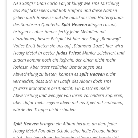
Neu-Sänger Gian Carlo Farjat klingt wie eine Mischung
aus Ralf Scheepers und Rob Halford und diese Namen
geben auch Hinweise auf die musikalischen Hintergründe
des Sombrero Quintetts.
Split Heaven
klingen rasant,
bringen es aber immer fertig feine Melodien mit
einzubauen, bestes Beispiel ist hier der Song „Runaway“.
Volles Brett bieten sie uns auf „Diamond Gaze“, hier wird
Heavy Metal in bester
Judas Priest
Manier zelebriert und
zudem kommt noch ein Refrain, der einen nicht mehr
loslässt. Aber trotz redlicher Bemühungen uns
Abwechslung zu bieten, können es
Split Heaven
nicht
vermeiden, dass sich im Laufe des Album doch eine
gewisse Monotonie breitmacht. Ein bisschen mehr
Abwechslung und weniger von ihren Vorbildern kopieren,
aber dafür mehr eigene Ideen mit ins Spiel mit einbauen,
würde der Truppe nicht schaden.
Split Heaven
bringen ein Album heraus, an dem jeder
Heavy Metal Fan alter Schule seine helle Freude haben
wird. Wer jedoch an Weiterentwicklung und Kreativität