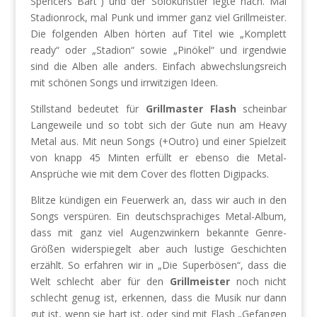
Spencers Bart“) und der Solokünstler legte nach. Mal
Stadionrock, mal Punk und immer ganz viel Grillmeister.
Die folgenden Alben hörten auf Titel wie „Komplett
ready“ oder „Stadion“ sowie „Pinökel“ und irgendwie
sind die Alben alle anders. Einfach abwechslungsreich
mit schönen Songs und irrwitzigen Ideen.
Stillstand bedeutet für
Grillmaster Flash
scheinbar
Langeweile und so tobt sich der Gute nun am Heavy
Metal aus. Mit neun Songs (+Outro) und einer Spielzeit
von knapp 45 Minten erfüllt er ebenso die Metal-
Ansprüche wie mit dem Cover des flotten Digipacks.
Blitze kündigen ein Feuerwerk an, dass wir auch in den
Songs verspüren. Ein deutschsprachiges Metal-Album,
dass mit ganz viel Augenzwinkern bekannte Genre-
Größen widerspiegelt aber auch lustige Geschichten
erzählt. So erfahren wir in „Die Superbösen“, dass die
Welt schlecht aber für den
Grillmeister
noch nicht
schlecht genug ist, erkennen, dass die Musik nur dann
gut ist, wenn sie hart ist, oder sind mit Flash „Gefangen