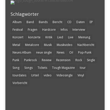
Schlagwörter
Album
Band
Bands
Bericht
CD
Daten
EP
Festival
Fragen
Hardcore
Infos
Interview
Konzert
konzerte
Kritik
Lied
Live
Meinung
Metal
Metalcore
Musik
Musikvideo
Nachbericht
Neues Album
neue single
News
Oi!
Pop-Punk
Punk
Punkrock
Review
Rezension
Rock
Single
Song
Songs
Tickets
Tough Magazine
tour
tourdates
Urteil
video
Videosingle
Vinyl
Vorbericht