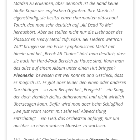
Maiden zu erkennen, aber dennoch ist die Band keine
bloße Kopie der englischen Giganten. Ihre Musik ist
eigenständig, sie besitzt einen charmanten old-school
Touch, den man sehr deutlich auf „All Dead To Me“
heraushört. Aber sie stellen nicht nur die Liebhaber des
klassischen Heavy Metal zufrieden. Bei Liedern wie“Iron
Will“ bringen sie ein Prise symphonischen Metal mit
hinein und bei „Break All Chains“ hört man deutlich, dass
sie auch im Hard-Rock Bereich zu Hause sind. Kann man
das alles auf einem Album unter einen Hut bringen?
Pleonexia
beweisen mit viel Können und Geschick, dass
es möglich ist. Es gibt aber leider den einen oder anderen
Durchhänger – so zum Beispiel bei „Freigeist“ – ein Song,
der doch ziemlich ziellos daherkommt und nicht wirklich
überzeugen kann. Dafür wird man aber beim Schlußlied
„We Just Want More“ mit sehr viel Abwechslung
entschädigt – ein Lied, das orchestral anfängt, nur um
nachher zu einem wahren Monster zu wachsen.
Mit „Break All Chains“ revolutionieren
Pleonexia
den