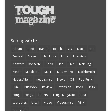
Schlagwörter
Album
Band
Bands
Bericht
CD
Daten
EP
Festival
Fragen
Hardcore
Infos
Interview
Konzert
konzerte
Kritik
Lied
Live
Meinung
Metal
Metalcore
Musik
Musikvideo
Nachbericht
Neues Album
neue single
News
Oi!
Pop-Punk
Punk
Punkrock
Review
Rezension
Rock
Single
Song
Songs
Tickets
Tough Magazine
tour
tourdates
Urteil
video
Videosingle
Vinyl
Vorbericht