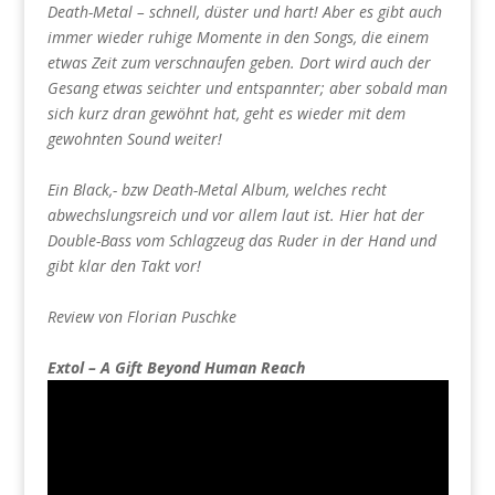
Death-Metal – schnell, düster und hart! Aber es gibt auch
immer wieder ruhige Momente in den Songs, die einem
etwas Zeit zum verschnaufen geben. Dort wird auch der
Gesang etwas seichter und entspannter; aber sobald man
sich kurz dran gewöhnt hat, geht es wieder mit dem
gewohnten Sound weiter!
Ein Black,- bzw Death-Metal Album, welches recht
abwechslungsreich und vor allem laut ist. Hier hat der
Double-Bass vom Schlagzeug das Ruder in der Hand und
gibt klar den Takt vor!
Review von Florian Puschke
Extol – A Gift Beyond Human Reach