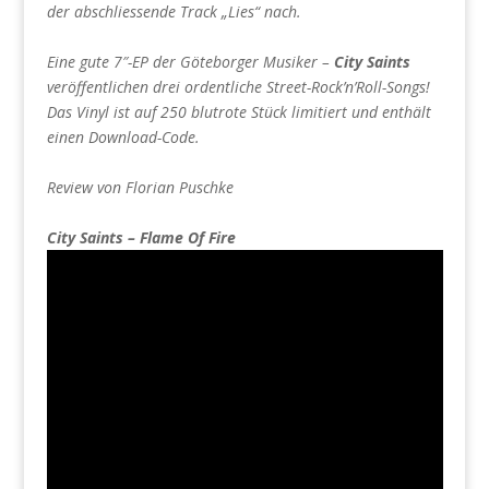
der abschliessende Track „Lies“ nach.
Eine gute 7″-EP der Göteborger Musiker –
City Saints
veröffentlichen drei ordentliche Street-Rock’n’Roll-Songs!
Das Vinyl ist auf 250 blutrote Stück limitiert und enthält
einen Download-Code.
Review von Florian Puschke
City Saints – Flame Of Fire