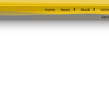
Home
News
Musik
Unte
Serv