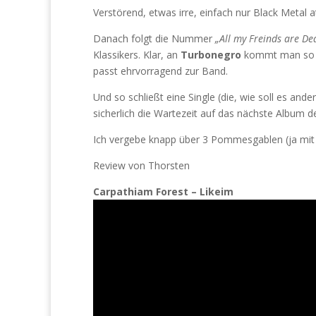
Verstörend, etwas irre, einfach nur Black Metal at
Danach folgt die Nummer
„All my Freinds are De
Klassikers. Klar, an
Turbonegro
kommt man so sc
passt ehrvorragend zur Band.
Und so schließt eine Single (die, wie soll es ande
sicherlich die Wartezeit auf das nächste Album de
Ich vergebe knapp über 3 Pommesgablen (ja mit
Review von Thorsten
Carpathiam Forest – Likeim