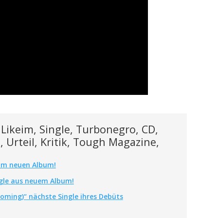
Likeim, Single, Turbonegro, CD,
 Urteil, Kritik, Tough Magazine,
vom neuen Album!
ngle aus neuem Album!
coming)“ nächste Single ihres Debüts