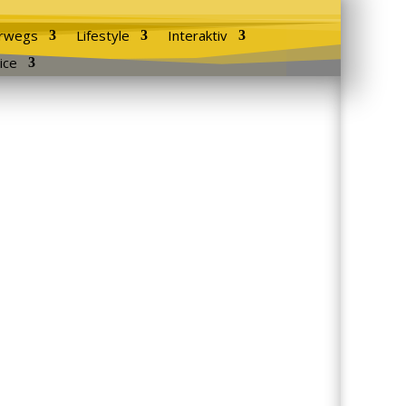
rwegs
Lifestyle
Interaktiv
ice