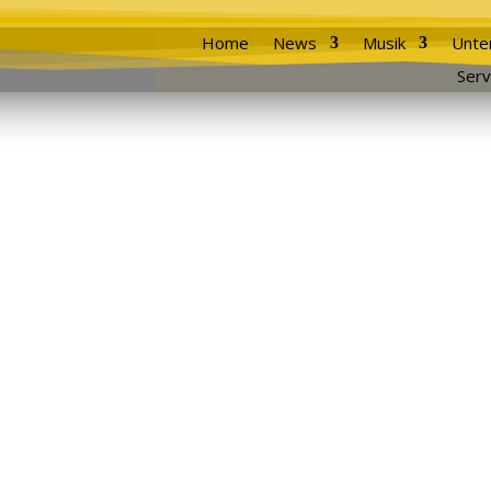
Home
News
Musik
Unte
Serv