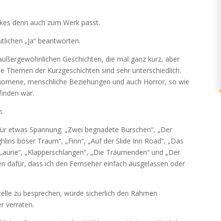
erkes denn auch zum Werk passt.
tlichen „Ja“ beantworten.
 außergewöhnlichen Geschichten, die mal ganz kurz, aber
ie Themen der Kurzgeschichten sind sehr unterschiedlich.
nomene, menschliche Beziehungen und auch Horror, so wie
 finden war.
n.
n für etwas Spannung. „Zwei begnadete Burschen“, „Der
ghlins böser Traum“, „Finn“, „Auf der Slide Inn Road“, „Das
„Laurie“, „Klapperschlangen“, „Die Träumenden“ und „Der
n dafür, dass ich den Fernseher einfach ausgelassen oder
Stelle zu besprechen, würde sicherlich den Rahmen
r verraten.