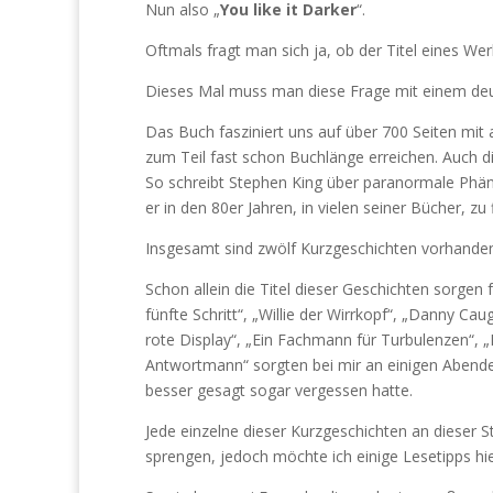
Nun also „
You like it Darker
“.
Oftmals fragt man sich ja, ob der Titel eines W
Dieses Mal muss man diese Frage mit einem deu
Das Buch fasziniert uns auf über 700 Seiten mit
zum Teil fast schon Buchlänge erreichen. Auch d
So schreibt Stephen King über paranormale Phä
er in den 80er Jahren, in vielen seiner Bücher, zu
Insgesamt sind zwölf Kurzgeschichten vorhande
Schon allein die Titel dieser Geschichten sorge
fünfte Schritt“, „Willie der Wirrkopf“, „Danny Cau
rote Display“, „Ein Fachmann für Turbulenzen“, 
Antwortmann“ sorgten bei mir an einigen Abende
besser gesagt sogar vergessen hatte.
Jede einzelne dieser Kurzgeschichten an dieser 
sprengen, jedoch möchte ich einige Lesetipps hie