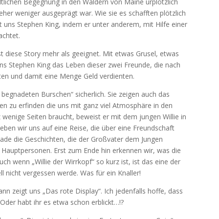
ltlichen Begegnung in den Wäldern von Maine urplötzlich
her weniger ausgeprägt war. Wie sie es schafften plötzlich
uns Stephen King, indem er unter anderem, mit Hilfe einer
achtet.
t diese Story mehr als geeignet. Mit etwas Grusel, etwas
uns Stephen King das Leben dieser zwei Freunde, die nach
raten und damit eine Menge Geld verdienten.
 begnadeten Burschen“ sicherlich. Sie zeigen auch das
n zu erfinden die uns mit ganz viel Atmosphäre in den
enige Seiten braucht, beweist er mit dem jungen Willie in
egeben wir uns auf eine Reise, die über eine Freundschaft
rade die Geschichten, die der Großvater dem Jungen
n Hauptpersonen. Erst zum Ende hin erkennen wir, was die
h wenn „Willie der Wirrkopf“ so kurz ist, ist das eine der
ell nicht vergessen werde. Was für ein Knaller!
n zeigt uns „Das rote Display“. Ich jedenfalls hoffe, dass
Oder habt ihr es etwa schon erblickt…!?