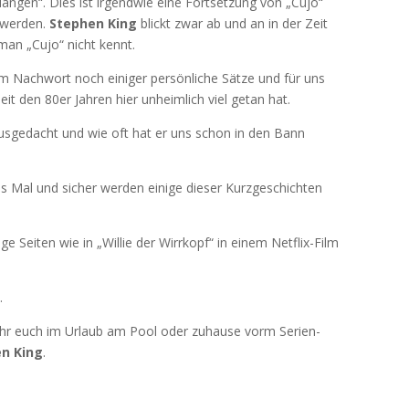
langen“. Dies ist irgendwie eine Fortsetzung von „Cujo“
 werden.
Stephen King
blickt zwar ab und an in der Zeit
man „Cujo“ nicht kennt.
m Nachwort noch einiger persönliche Sätze und für uns
seit den 80er Jahren hier unheimlich viel getan hat.
ausgedacht und wie oft hat er uns schon in den Bann
eres Mal und sicher werden einige dieser Kurzgeschichten
ge Seiten wie in „Willie der Wirrkopf“ in einem Netflix-Film
.
ihr euch im Urlaub am Pool oder zuhause vorm Serien-
n King
.