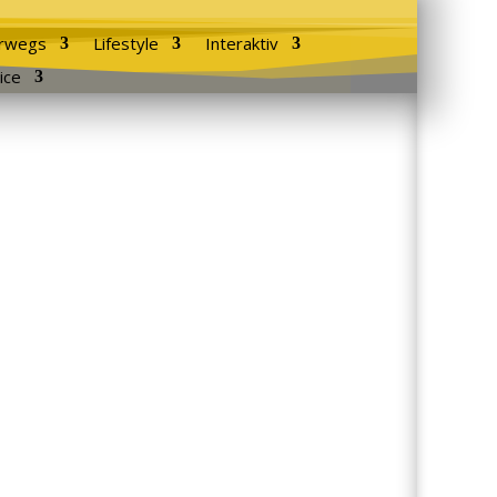
rwegs
Lifestyle
Interaktiv
ice