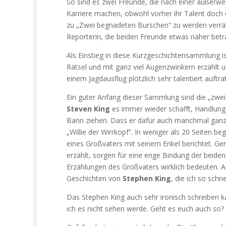
So sind es zwei Freunde, die nach einer außerwe
Karriere machen, obwohl vorher ihr Talent doch e
zu „Zwei begnadeten Burschen“ zu werden verrät 
Reporterin, die beiden Freunde etwas näher betr
Als Einstieg in diese Kurzgeschichtensammlung is
Rätsel und mit ganz viel Augenzwinkern erzählt 
einem Jagdausflug plötzlich sehr talentiert auft
Ein guter Anfang dieser Sammlung sind die „zwei
Steven King
es immer wieder schafft, Handlunge
Bann ziehen. Dass er dafür auch manchmal ganz w
„Willie der Wirrkopf“. In weniger als 20 Seiten b
eines Großvaters mit seinem Enkel berichtet. Ge
erzählt, sorgen für eine enge Bindung der beide
Erzählungen des Großvaters wirklich bedeuten. Auc
Geschichten von
Stephen King
, die ich so schn
Das Stephen King auch sehr ironisch schreiben kan
ich es nicht sehen werde. Geht es euch auch so? 